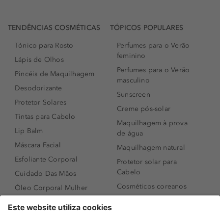
TENDÊNCIAS COSMÉTICAS
TÓPICOS POPULARES
Tónico para Rosto
Perfumes para o Verão
feminino
Lápis de Olhos
Perfumes para o Verão
Pincéis de Maquilhagem
masculino
Desodorizante
Sunscreen
Protetor Solares
Creme pós-solar
Tintas para Cabelo
Maquilhagem à prova
Lip Balm
de água
Máscara Facial
Maquilhagem natural
Esfoliante Corporal
Protetor solar para
Cabelo
Cuidado Das Mãos
Cosméticos coreanos
Óleo Corporal Mulher
Que formato de rosto
Bronzer
tenho?
Creme de Dia