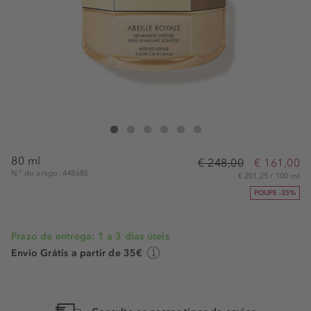
Guerlain Cica Balm
Cica Balm
Cica Balm
Cica Balm
Cica Balm
Cica Balm
80 ml
€ 248,00
€ 161,00
N.° do artigo: 448685
€ 201,25 / 100 ml
POUPE -35%
Prazo de entrega: 1 a 3 dias úteis
Envio Grátis a partir de 35€