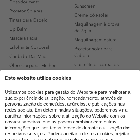
Desodorizante
Sunscreen
Protetor Solares
Creme pós-solar
Tintas para Cabelo
Maquilhagem à prova
Lip Balm
de água
Máscara Facial
Maquilhagem natural
Esfoliante Corporal
Protetor solar para
Cabelo
Cuidado Das Mãos
Cosméticos coreanos
Óleo Corporal Mulher
Que formato de rosto
Bronzer
tenho?
Creme de Dia
Perfumes árabes
Sérum de Rosto
Novidades
Body mist & Spray
Melhores Perfumes
corporal
Femininos
Produtos para Cabelo
TOP 10: Perfumes
Homem
Masculinos
Espuma de Limpeza
Pestanas Postiças
Facial