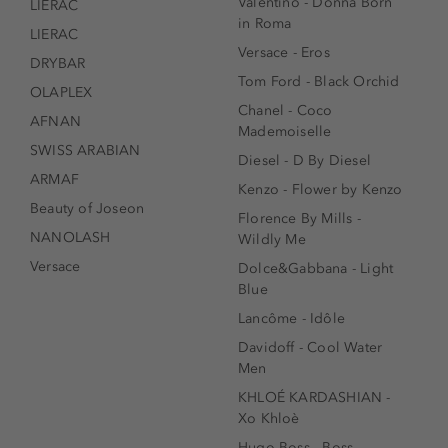
Valentino - Donna Born
LIERAC
in Roma
LIERAC
Versace - Eros
DRYBAR
Tom Ford - Black Orchid
OLAPLEX
Chanel - Coco
AFNAN
Mademoiselle
SWISS ARABIAN
Diesel - D By Diesel
ARMAF
Kenzo - Flower by Kenzo
Beauty of Joseon
Florence By Mills -
NANOLASH
Wildly Me
Versace
Dolce&Gabbana - Light
Blue
Lancôme - Idôle
Davidoff - Cool Water
Men
KHLOÉ KARDASHIAN -
Xo Khloè
Hugo Boss - Boss