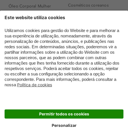
Cosméticos coreanos
Óleo Corporal Mulher
Que formato de rosto
Bronzer
tenho?
Creme de Dia
Perfumes árabes
Sérum de Rosto
Novidades
Body mist & Spray
Melhores Perfumes
corporal
Femininos
Produtos para Cabelo
TOP 10: Perfumes
Homem
Masculinos
Espuma de Limpeza
Pestanas Postiças
Facial
Creme Rosto Homem
Dermocosmética
Creme de Barbear &
Limpeza de Rosto
Depilatórios
Óleos para Cabelo e
Rímel colorido
Séruns
Embalagens Sustentáveis
Luxo Mais Sustentável