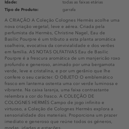
Idade:
todas as faixas etárias
Tipo de Produto:
garrafa
A CRIAÇÃO A Coleção Colognes Hermès acolhe uma
nova criação vegetal, leve e aérea. Criada pela
perfumista da Hermès, Christine Nagel, Eau de
Basilic Pourpre é um tributo a esta planta aromática
soalheira, evocativa da convivialidade e dos verões
em família. AS NOTAS OLFATIVAS Eau de Basilic
Pourpre é a frescura aromática de um manjericão roxo
profundo e generoso, animado por uma bergamota
verde, leve e cristalina, e por um gerânio que lhe
confere o seu carácter. O OBJETO O emblemático
frasco em lanterna ostenta uma cor verde luminosa e
vibrante. Na caixa laranja, uma faixa contrastante
relembra a cor do frasco. A COLEÇÃO DE
COLOGNES HERMÈS Campo de jogo infinito e
virtuoso, a Coleção de Colognes Hermès explora a
sensorialidade dos materiais. Proporciona um prazer
imediato e generoso que reúne todos os géneros,
modas, idades e estações.