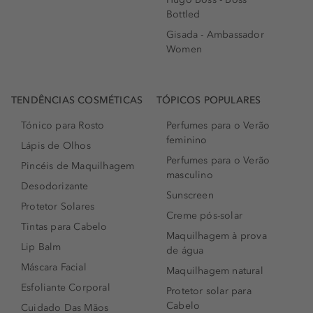
Bottled
Gisada - Ambassador
Women
TENDÊNCIAS COSMÉTICAS
TÓPICOS POPULARES
Tónico para Rosto
Perfumes para o Verão
feminino
Lápis de Olhos
Perfumes para o Verão
Pincéis de Maquilhagem
masculino
Desodorizante
Sunscreen
Protetor Solares
Creme pós-solar
Tintas para Cabelo
Maquilhagem à prova
Lip Balm
de água
Máscara Facial
Maquilhagem natural
Esfoliante Corporal
Protetor solar para
Cabelo
Cuidado Das Mãos