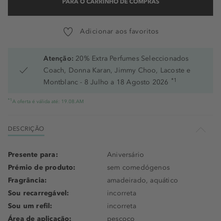
PARA O CARRINHO DE COMPRAS
Adicionar aos favoritos
Atenção:
20% Extra Perfumes Seleccionados
Coach, Donna Karan, Jimmy Choo, Lacoste e
*1
Montblanc - 8 Julho a 18 Agosto 2026
*1
A oferta é válida até: 19.08.AM
DESCRIÇÃO
Presente para:
Aniversário
Prémio de produto:
sem comedógenos
Fragrância:
amadeirado, aquático
Sou recarregável:
incorreta
Sou um refil:
incorreta
Área de aplicação:
pescoço