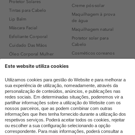
Protetor Solares
Creme pós-solar
Tintas para Cabelo
Maquilhagem à prova
Lip Balm
de água
Máscara Facial
Maquilhagem natural
Esfoliante Corporal
Protetor solar para
Cabelo
Cuidado Das Mãos
Cosméticos coreanos
Óleo Corporal Mulher
Que formato de rosto
Bronzer
tenho?
Creme de Dia
Perfumes árabes
Sérum de Rosto
Novidades
Body mist & Spray
Melhores Perfumes
corporal
Femininos
Produtos para Cabelo
TOP 10: Perfumes
Homem
Masculinos
Espuma de Limpeza
Pestanas Postiças
Facial
Creme Rosto Homem
Dermocosmética