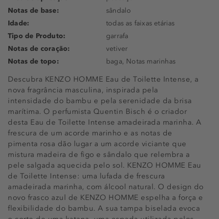
Notas de base:
sândalo
Idade:
todas as faixas etárias
Tipo de Produto:
garrafa
Notas de coração:
vetiver
Notas de topo:
baga, Notas marinhas
Descubra KENZO HOMME Eau de Toilette Intense, a
nova fragrância masculina, inspirada pela
intensidade do bambu e pela serenidade da brisa
marítima. O perfumista Quentin Bisch é o criador
desta Eau de Toilette Intense amadeirada marinha. A
frescura de um acorde marinho e as notas de
pimenta rosa dão lugar a um acorde viciante que
mistura madeira de figo e sândalo que relembra a
pele salgada aquecida pelo sol. KENZO HOMME Eau
de Toilette Intense: uma lufada de frescura
amadeirada marinha, com álcool natural. O design do
novo frasco azul de KENZO HOMME espelha a força e
flexibilidade do bambu. A sua tampa biselada evoca
o corte de uma katana, uma espada utilizada pelos