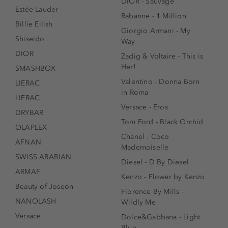
DIOR - Sauvage
Estée Lauder
Rabanne - 1 Million
Billie Eilish
Giorgio Armani - My
Shiseido
Way
DIOR
Zadig & Voltaire - This is
Her!
SMASHBOX
Valentino - Donna Born
LIERAC
in Roma
LIERAC
Versace - Eros
DRYBAR
Tom Ford - Black Orchid
OLAPLEX
Chanel - Coco
AFNAN
Mademoiselle
SWISS ARABIAN
Diesel - D By Diesel
ARMAF
Kenzo - Flower by Kenzo
Beauty of Joseon
Florence By Mills -
NANOLASH
Wildly Me
Versace
Dolce&Gabbana - Light
Blue