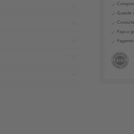
Compras
Guarde o
Consulta
Faça a g
Pagamen