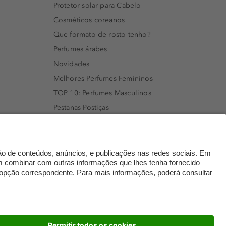
Protetor solar para Cabelo
Cosméticos coreanos
Que formato de rosto tenho?
Perfumes árabes
Novidades
Melhores Perfumes Femininos
TOP 10: Perfumes Masculinos
Pestanas Postiças
Creme Rosto Homem
Creme de Barbear & Depilatórios
Rímel colorido
Embalagens Sustentáveis
Luxo Mais Sustentável
Cartão Douglas