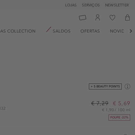
LOJAS
SERVIÇOS
NEWSLETTER
AS COLLECTION
SALDOS
OFERTAS
NOVIDADE

+ 5 BEAUTY POINTS
€ 7,29
€ 5,69
0832
€ 1,90 / 100 ml
POUPE -22%