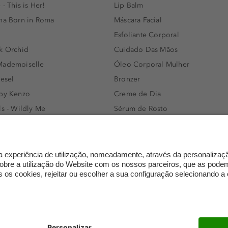
 - This is Her!
Lip Balm
nna Born in Roma
Máscara Facial
Esfoliante Corporal
k Orchid
Cuidado Das Mãos
Mademoiselle
Óleo Corporal Mulher
iesel
Bronzer
 by Kenzo
Creme de Dia
ls - Wildly Me
Sérum de Rosto
- Light Blue
Body mist & Spray corporal
e
Produtos para Cabelo Homem
l Water Men
Espuma de Limpeza Facial
IAN - Xo Khloè
Dermocosmética
s Bottled
Limpeza de Rosto
ssador Women
Óleos para Cabelo e Séruns