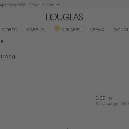
superiores a 35€
Embrulho Gratuito
CORPO
CABELO
SOLARES
VERÃO
DOUGL
ng
Strong
300 ml
N.° do artigo: 68