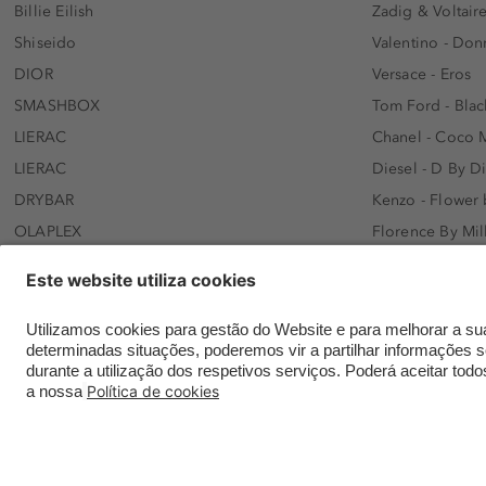
Billie Eilish
Zadig & Voltaire
Shiseido
Valentino - Do
DIOR
Versace - Eros
SMASHBOX
Tom Ford - Blac
LIERAC
Chanel - Coco 
LIERAC
Diesel - D By D
DRYBAR
Kenzo - Flower
OLAPLEX
Florence By Mil
AFNAN
Dolce&Gabbana 
SWISS ARABIAN
Lancôme - Idôl
ARMAF
Davidoff - Coo
Beauty of Joseon
KHLOÉ KARDASH
NANOLASH
Hugo Boss - Bos
Versace
Gisada - Amba