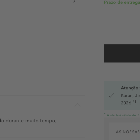
Prazo de entrega:
Atenção:
Karan, J
*1
2026
*1
A oferta é válida até:
ado durante muito tempo,
AS NOSSAS