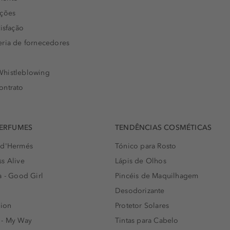
uções
isfação
eria de fornecedores
histleblowing
ontrato
PERFUMES
TENDÊNCIAS COSMÉTICAS
 d'Hermés
Tónico para Rosto
s Alive
Lápis de Olhos
a - Good Girl
Pincéis de Maquilhagem
Desodorizante
lion
Protetor Solares
 - My Way
Tintas para Cabelo