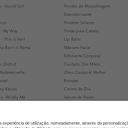
a - Good Girl
Pincéis de Maquilhagem
Desodorizante
lion
Protetor Solares
 - My Way
Tintas para Cabelo
 - This is Her!
Lip Balm
nna Born in Roma
Máscara Facial
Esfoliante Corporal
k Orchid
Cuidado Das Mãos
Mademoiselle
Óleo Corporal Mulher
iesel
Bronzer
 by Kenzo
Creme de Dia
ls - Wildly Me
Sérum de Rosto
- Light Blue
Body mist & Spray corporal
e
Produtos para Cabelo Homem
l Water Men
Espuma de Limpeza Facial