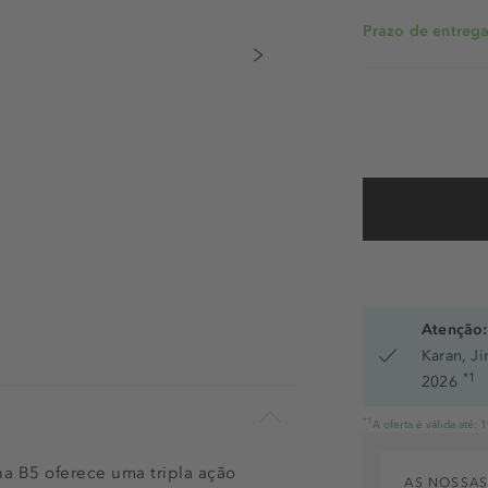
Prazo de entrega:
Atenção:
Karan, J
*1
2026
*1
A oferta é válida até:
na B5 oferece uma tripla ação
AS NOSSAS