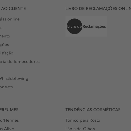
AO CLIENTE
LIVRO DE RECLAMAÇÕES ONLI
las online
as
mento
uções
isfação
eria de fornecedores
histleblowing
ontrato
PERFUMES
TENDÊNCIAS COSMÉTICAS
 d'Hermés
Tónico para Rosto
s Alive
Lápis de Olhos