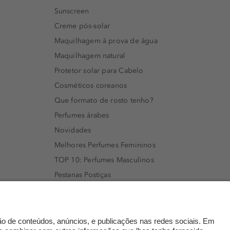
Sunscreen
Creme pós-solar
Maquilhagem à prova de água
Maquilhagem natural
Protetor solar para Cabelo
Cosméticos coreanos
Que formato de rosto tenho?
Perfumes árabes
Novidades
Melhores Perfumes Femininos
TOP 10: Perfumes Masculinos
Pestanas Postiças
Creme Rosto Homem
Creme de Barbear & Depilatórios
Rímel colorido