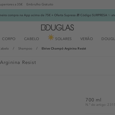
superiores a 35€
Embrulho Gratuito
imeira compra na App acima de 75€ + Oferta Supresa 🎁 Código SURPRESA ✨ at
CORPO
CABELO
SOLARES
VERÃO
DOUGL
Cabelo
Shampoo
Elvive Champô Arginina Resist
Arginina Resist
700 ml
N.° do artigo: 23