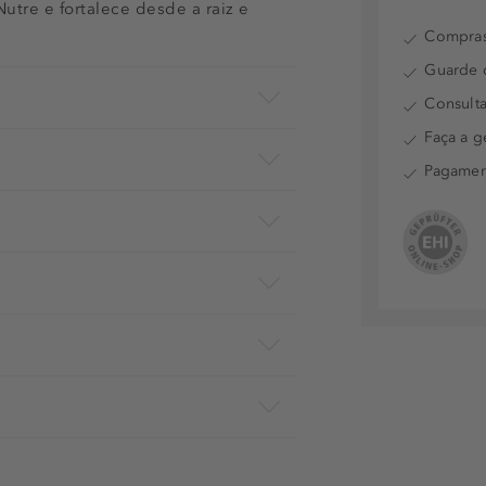
utre e fortalece desde a raiz e
Compras
Guarde o
Consulta
Faça a g
Pagamen