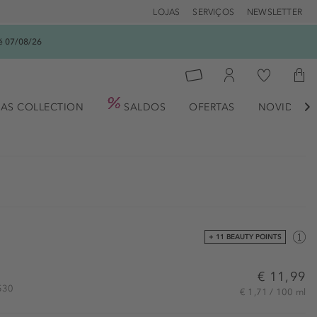
LOJAS
SERVIÇOS
NEWSLETTER
é 07/08/26
AS COLLECTION
SALDOS
OFERTAS
NOVIDADE

+ 11 BEAUTY POINTS
€ 11,99
1530
€ 1,71 / 100 ml