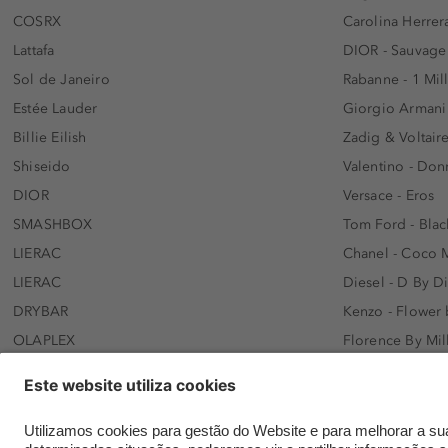
COSRX
Carolina Herrer
Lattafa
DIOR - Sauvage
Sol de Janeiro
Rabanne - 1 Mil
Estée Lauder
Giorgio Armani
Billie Eilish
Zadig & Voltaire
Shiseido
Valentino - Do
DIOR
Versace - Eros
SMASHBOX
Tom Ford - Blac
LIERAC
Chanel - Coco 
LIERAC
Diesel - D By D
DRYBAR
Kenzo - Flower
OLAPLEX
Florence By Mil
AFNAN
Dolce&Gabbana 
SWISS ARABIAN
Lancôme - Idôl
ARMAF
Davidoff - Coo