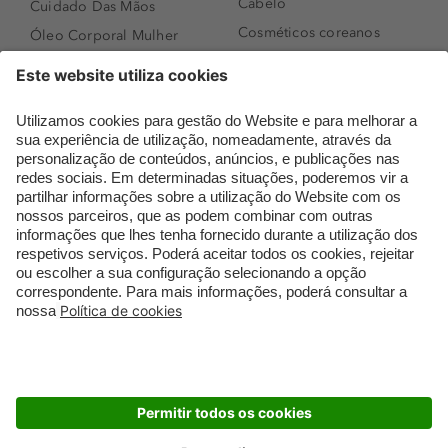
Cabelo
Cuidado Das Mãos
Cosméticos coreanos
Óleo Corporal Mulher
Que formato de rosto
Bronzer
tenho?
Creme de Dia
Perfumes árabes
Sérum de Rosto
Novidades
Body mist & Spray
Melhores Perfumes
corporal
Femininos
Produtos para Cabelo
TOP 10: Perfumes
Homem
Masculinos
Espuma de Limpeza
Pestanas Postiças
Facial
Creme Rosto Homem
Dermocosmética
Creme de Barbear &
Limpeza de Rosto
Depilatórios
Óleos para Cabelo e
Rímel colorido
Séruns
Embalagens Sustentáveis
Luxo Mais Sustentável