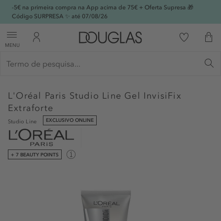
-5€ na primeira compra na App acima de 75€ + Oferta Supresa 🎁
Código SURPRESA ✨ até 07/08/26
MENU
L'Oréal Paris
Studio Line Gel InvisiFix
Extraforte
EXCLUSIVO ONLINE
Studio Line
+ 7 BEAUTY POINTS