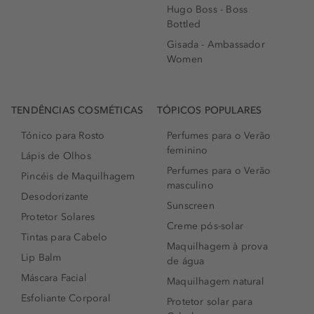
Hugo Boss - Boss
Bottled
Gisada - Ambassador
Women
TENDÊNCIAS COSMÉTICAS
TÓPICOS POPULARES
Tónico para Rosto
Perfumes para o Verão
feminino
Lápis de Olhos
Perfumes para o Verão
Pincéis de Maquilhagem
masculino
Desodorizante
Sunscreen
Protetor Solares
Creme pós-solar
Tintas para Cabelo
Maquilhagem à prova
Lip Balm
de água
Máscara Facial
Maquilhagem natural
Esfoliante Corporal
Protetor solar para