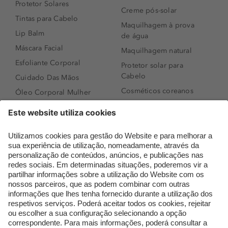
Protetor Solares
Creme pós-solar
Tintas para Cabelo
Maquilhagem à prova
Lip Balm
de água
Máscara Facial
Maquilhagem natural
Esfoliante Corporal
Protetor solar para
Cabelo
Cuidado Das Mãos
Cosméticos coreanos
Óleo Corporal Mulher
Que formato de rosto
Bronzer
tenho?
Creme de Dia
Perfumes árabes
Sérum de Rosto
Novidades
Body mist & Spray
Melhores Perfumes
corporal
Femininos
Produtos para Cabelo
TOP 10: Perfumes
Homem
Masculinos
Espuma de Limpeza
Pestanas Postiças
Facial
Creme Rosto Homem
Dermocosmética