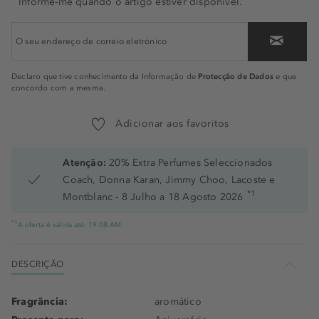
Informe-me quando o artigo estiver disponível.
Protecção de Dados
Declaro que tive conhecimento da Informação de
e que
concordo com a mesma.
Adicionar aos favoritos
Atenção:
20% Extra Perfumes Seleccionados
Coach, Donna Karan, Jimmy Choo, Lacoste e
*1
Montblanc - 8 Julho a 18 Agosto 2026
*1
A oferta é válida até: 19.08.AM
DESCRIÇÃO
Fragrância:
aromático