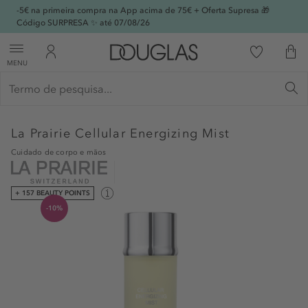
-5€ na primeira compra na App acima de 75€ + Oferta Supresa 🎁
Código SURPRESA ✨ até 07/08/26
MENU
La Prairie
Cellular Energizing Mist
Cuidado de corpo e mãos
+ 157 BEAUTY POINTS
-10%