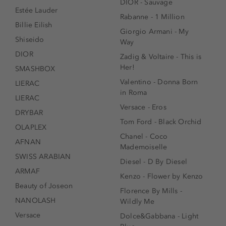
DIOR - Sauvage
Estée Lauder
Rabanne - 1 Million
Billie Eilish
Giorgio Armani - My
Shiseido
Way
DIOR
Zadig & Voltaire - This is
Her!
SMASHBOX
Valentino - Donna Born
LIERAC
in Roma
LIERAC
Versace - Eros
DRYBAR
Tom Ford - Black Orchid
OLAPLEX
Chanel - Coco
AFNAN
Mademoiselle
SWISS ARABIAN
Diesel - D By Diesel
ARMAF
Kenzo - Flower by Kenzo
Beauty of Joseon
Florence By Mills -
NANOLASH
Wildly Me
Versace
Dolce&Gabbana - Light