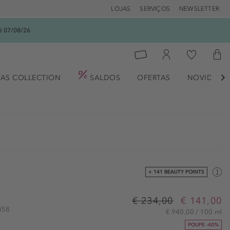
LOJAS
SERVIÇOS
NEWSLETTER
é 07/08/26
AS COLLECTION
SALDOS
OFERTAS
NOVIDADE

+ 141 BEAUTY POINTS
€ 234,00
€ 141,00
4058
€ 940,00 / 100 ml
POUPE -40%