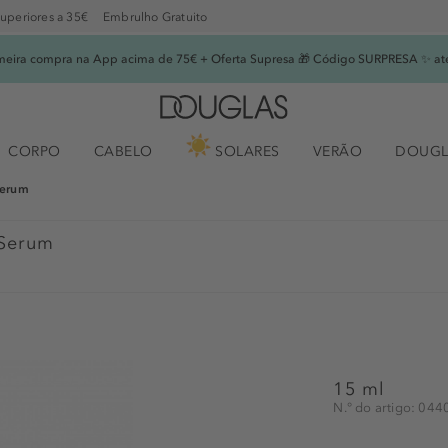
superiores a 35€
Embrulho Gratuito
imeira compra na App acima de 75€ + Oferta Supresa 🎁 Código SURPRESA ✨ at
CORPO
CABELO
SOLARES
VERÃO
DOUGL
Serum
 Serum
15 ml
N.° do artigo: 04