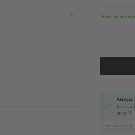
Prazo de entrega:
Atenção:
Karan, J
*1
2026
*1
A oferta é válida até: