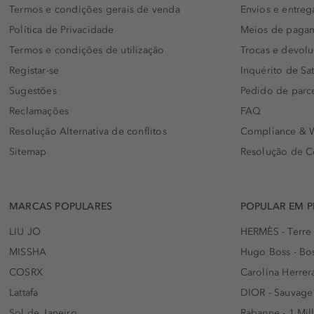
Termos e condições gerais de venda
Envios e entreg
Política de Privacidade
Meios de paga
Termos e condições de utilização
Trocas e devol
Registar-se
Inquérito de Sat
Sugestões
Pedido de parc
Reclamações
FAQ
Resolução Alternativa de conflitos
Compliance & W
Sitemap
Resolução de C
MARCAS POPULARES
POPULAR EM 
LIU JO
HERMÈS - Terre
MISSHA
Hugo Boss - Bos
COSRX
Carolina Herrer
Lattafa
DIOR - Sauvage
Sol de Janeiro
Rabanne - 1 Mil