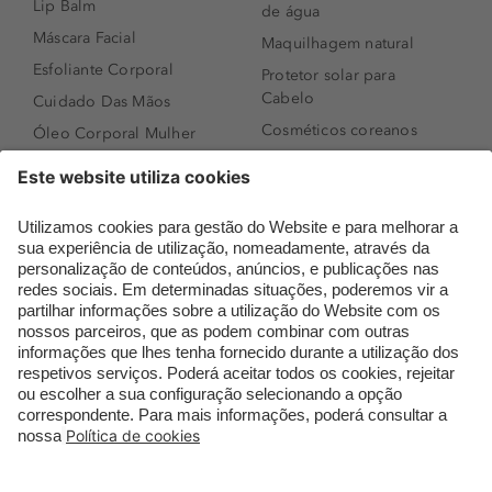
Lip Balm
de água
Máscara Facial
Maquilhagem natural
Esfoliante Corporal
Protetor solar para
Cabelo
Cuidado Das Mãos
Cosméticos coreanos
Óleo Corporal Mulher
Que formato de rosto
Bronzer
tenho?
Creme de Dia
Perfumes árabes
Sérum de Rosto
Novidades
Body mist & Spray
Melhores Perfumes
corporal
Femininos
Produtos para Cabelo
TOP 10: Perfumes
Homem
Masculinos
Espuma de Limpeza
Pestanas Postiças
Facial
Creme Rosto Homem
Dermocosmética
Creme de Barbear &
Limpeza de Rosto
Depilatórios
Óleos para Cabelo e