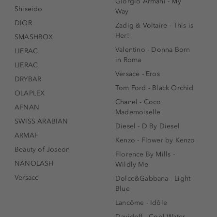
Giorgio Armani - My
Shiseido
Way
DIOR
Zadig & Voltaire - This is
Her!
SMASHBOX
Valentino - Donna Born
LIERAC
in Roma
LIERAC
Versace - Eros
DRYBAR
Tom Ford - Black Orchid
OLAPLEX
Chanel - Coco
AFNAN
Mademoiselle
SWISS ARABIAN
Diesel - D By Diesel
ARMAF
Kenzo - Flower by Kenzo
Beauty of Joseon
Florence By Mills -
NANOLASH
Wildly Me
Versace
Dolce&Gabbana - Light
Blue
Lancôme - Idôle
Davidoff - Cool Water