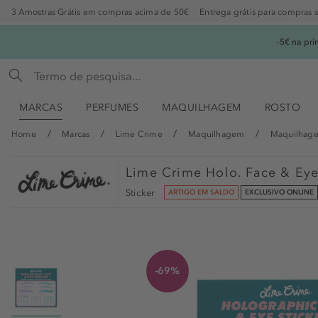
3 Amostras Grátis em compras acima de 50€
Entrega grátis para compras 
-5€ na pr
MARCAS
PERFUMES
MAQUILHAGEM
ROSTO
Home
Marcas
Lime Crime
Maquilhagem
Maquilhage
Lime Crime
Holo. Face & Eye
Sticker
ARTIGO EM SALDO
EXCLUSIVO ONLINE
-69%