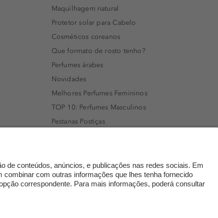
Maquilhagem natural
Protetor solar para Cabelo
Cosméticos coreanos
Que formato de rosto tenho?
Perfumes árabes
Novidades
Melhores Perfumes Femininos
TOP 10: Perfumes Masculinos
Pestanas Postiças
Creme Rosto Homem
Creme de Barbear & Depilatórios
Rímel colorido
Embalagens Sustentáveis
Luxo Mais Sustentável
Cartão Douglas