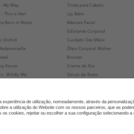
 - My Way
Tintas para Cabelo
 - This is Her!
Lip Balm
nna Born in Roma
Máscara Facial
Esfoliante Corporal
k Orchid
Cuidado Das Mãos
Mademoiselle
Óleo Corporal Mulher
iesel
Bronzer
 by Kenzo
Creme de Dia
ls - Wildly Me
Sérum de Rosto
- Light Blue
Body mist & Spray corporal
e
Produtos para Cabelo Homem
l Water Men
Espuma de Limpeza Facial
IAN - Xo Khloè
Dermocosmética
s Bottled
Limpeza de Rosto
ssador Women
Óleos para Cabelo e Séruns