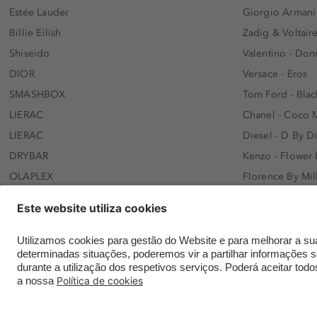
Estée Lauder
Giorgio Armani
Billie Eilish
Zadig & Voltaire
Shiseido
Valentino - Do
DIOR
Versace - Eros
SMASHBOX
Tom Ford - Blac
LIERAC
Chanel - Coco 
LIERAC
Diesel - D By D
DRYBAR
Kenzo - Flower
OLAPLEX
Florence By Mil
AFNAN
Dolce&Gabbana 
SWISS ARABIAN
Lancôme - Idôl
ARMAF
Davidoff - Coo
Beauty of Joseon
KHLOÉ KARDASH
NANOLASH
Hugo Boss - Bos
Versace
Gisada - Amba