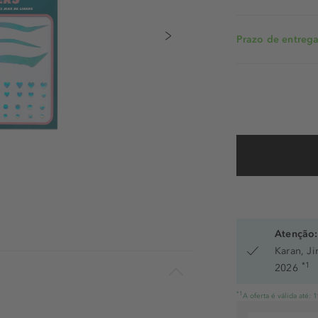
Prazo de entrega:
Atenção:
Karan, J
*1
2026
*1
A oferta é válida até: