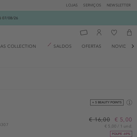
LOJAS
SERVIÇOS
NEWSLETTER
é 07/08/26
AS COLLECTION
SALDOS
OFERTAS
NOVIDADE

+ 5 BEAUTY POINTS
€ 16,00
€ 5,00
08307
€ 5,00 / 1 und.
POUPE -69%