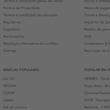
Termos e condições gerais de venda
Envios e entreg
Política de Privacidade
Meios de paga
Termos e condições de utilização
Trocas e devol
Registar-se
Inquérito de Sat
Sugestões
Pedido de parc
Reclamações
FAQ
Resolução Alternativa de conflitos
Compliance & W
Sitemap
Resolução de C
MARCAS POPULARES
POPULAR EM 
LIU JO
HERMÈS - Terre
MISSHA
Hugo Boss - Bos
COSRX
Carolina Herrer
Lattafa
DIOR - Sauvage
Sol de Janeiro
Rabanne - 1 Mil