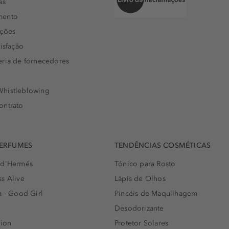
as
mento
uções
isfação
eria de fornecedores
histleblowing
ontrato
PERFUMES
TENDÊNCIAS COSMÉTICAS
 d'Hermés
Tónico para Rosto
s Alive
Lápis de Olhos
a - Good Girl
Pincéis de Maquilhagem
Desodorizante
lion
Protetor Solares