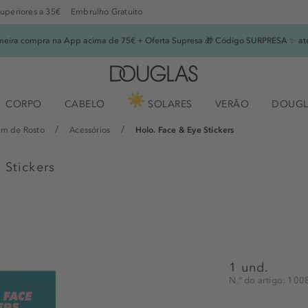
superiores a 35€
Embrulho Gratuito
imeira compra na App acima de 75€ + Oferta Supresa 🎁 Código SURPRESA ✨ at
CORPO
CABELO
SOLARES
VERÃO
DOUGL
m de Rosto
Acessórios
Holo. Face & Eye Stickers
 Stickers
1 und.
N.° do artigo: 10