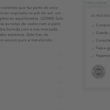
*1
A oferta é válida até:
 colorido que faz parte do arco-
ncias inspirada no pôr do sol: um
AS NOSSAS
agrâncias equilíbradas. LOEWE Solo
ta as notas de cedro com o petit
Compras
edra húmida com a noz-moscada.
Guarde o
dos extremos. Este Eau de
o escuro puro e translúcido.
Consulta
Faça a g
Pagamen