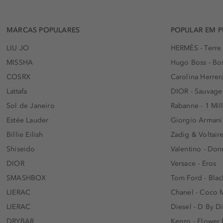
MARCAS POPULARES
POPULAR EM 
LIU JO
HERMÈS - Terre
MISSHA
Hugo Boss - Bos
COSRX
Carolina Herrer
Lattafa
DIOR - Sauvage
Sol de Janeiro
Rabanne - 1 Mil
Estée Lauder
Giorgio Armani
Billie Eilish
Zadig & Voltaire
Shiseido
Valentino - Do
DIOR
Versace - Eros
SMASHBOX
Tom Ford - Blac
LIERAC
Chanel - Coco 
LIERAC
Diesel - D By D
DRYBAR
Kenzo - Flower