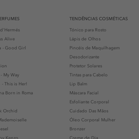
PERFUMES
TENDÊNCIAS COSMÉTICAS
 d'Hermés
Tónico para Rosto
s Alive
Lápis de Olhos
a - Good Girl
Pincéis de Maquilhagem
Desodorizante
lion
Protetor Solares
 - My Way
Tintas para Cabelo
 - This is Her!
Lip Balm
nna Born in Roma
Máscara Facial
Esfoliante Corporal
k Orchid
Cuidado Das Mãos
Mademoiselle
Óleo Corporal Mulher
iesel
Bronzer
 by Kenzo
Creme de Dia