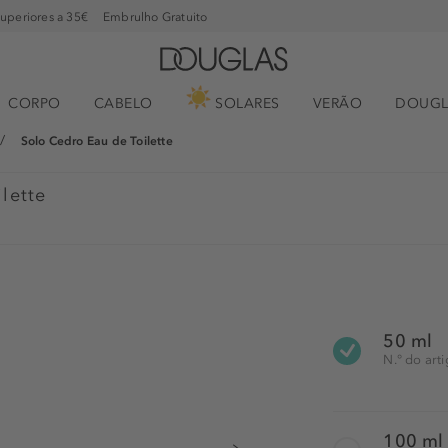
superiores a 35€
Embrulho Gratuito
CORPO
CABELO
SOLARES
VERÃO
DOUGL
Solo Cedro Eau de Toilette
lette
50 ml
N.° do art
100 ml