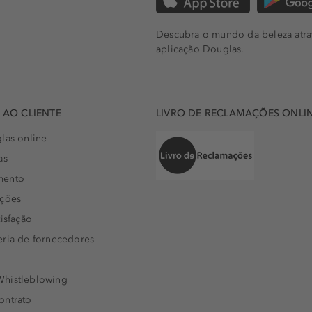
Descubra o mundo da beleza atra
aplicação Douglas.
AO CLIENTE
LIVRO DE RECLAMAÇÕES ONLI
las online
as
mento
uções
isfação
eria de fornecedores
histleblowing
ontrato