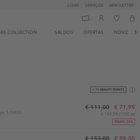
LOJAS
SERVIÇOS
NEWSLETTER
AS COLLECTION
SALDOS
OFERTAS
NOVIDADE

+ 71 BEAUTY POINTS
€ 111,00
€ 71,99
igo: 170452
€ 143,98 / 100 ml
POUPE -35%
€ 153,00
€ 99,00