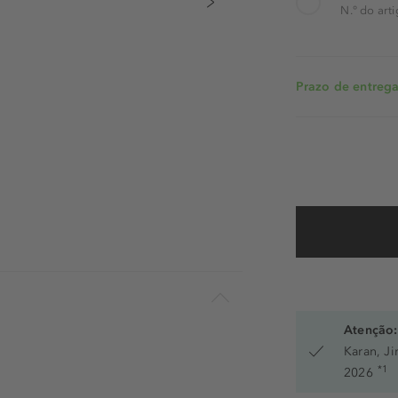
N.° do art
Prazo de entrega:
Atenção:
Karan, J
*1
2026