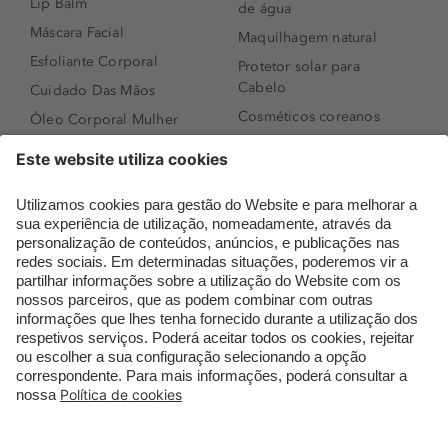
Lip Balm
de água
Máscara Facial
Maquilhagem natural
Esfoliante Corporal
Protetor solar para
Cabelo
Cuidado Das Mãos
Cosméticos coreanos
Óleo Corporal Mulher
Que formato de rosto
Bronzer
tenho?
Creme de Dia
Perfumes árabes
Sérum de Rosto
Novidades
Body mist & Spray
Melhores Perfumes
corporal
Femininos
Produtos para Cabelo
TOP 10: Perfumes
Homem
Masculinos
Espuma de Limpeza
Pestanas Postiças
Facial
Creme Rosto Homem
Dermocosmética
Creme de Barbear &
Limpeza de Rosto
Depilatórios
Óleos para Cabelo e