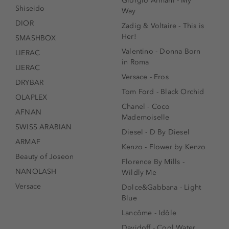
Giorgio Armani - My
Shiseido
Way
DIOR
Zadig & Voltaire - This is
Her!
SMASHBOX
Valentino - Donna Born
LIERAC
in Roma
LIERAC
Versace - Eros
DRYBAR
Tom Ford - Black Orchid
OLAPLEX
Chanel - Coco
AFNAN
Mademoiselle
SWISS ARABIAN
Diesel - D By Diesel
ARMAF
Kenzo - Flower by Kenzo
Beauty of Joseon
Florence By Mills -
NANOLASH
Wildly Me
Versace
Dolce&Gabbana - Light
Blue
Lancôme - Idôle
Davidoff - Cool Water