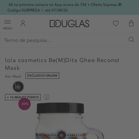
-5€ na primeira compra na App acima de 75€ + Oferta Supresa 🎁
Código SURPRESA ✨ até 07/08/26
MENU
lola cosmetics
Be(M)Dita Ghee Reconst
Mask
EXCLUSIVO ONLINE
Hair Mask
+ 16 BEAUTY POINTS
-30%