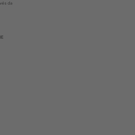
vés da
NE