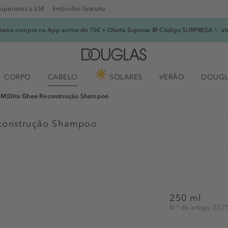
superiores a 35€
Embrulho Gratuito
imeira compra na App acima de 75€ + Oferta Supresa 🎁 Código SURPRESA ✨ at
CORPO
CABELO
SOLARES
VERÃO
DOUGL
(M)Dita Ghee Reconstrução Shampoo
construção Shampoo
250 ml
N.° do artigo: 25