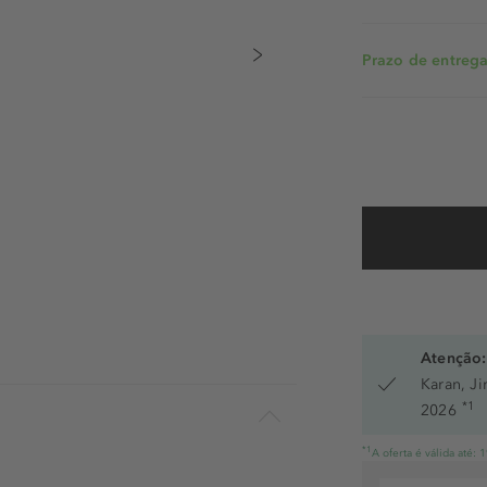
Prazo de entrega:
Atenção:
Karan, J
*1
2026
*1
A oferta é válida até: