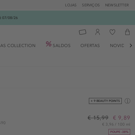
LOJAS
SERVIÇOS
NEWSLETTER
é 07/08/26
AS COLLECTION
SALDOS
OFERTAS
NOVIDADE

+ 9 BEAUTY POINTS
€ 15,99
€ 9,89
7590
€ 3,96 / 100 ml
POUPE -38%