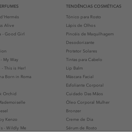
PERFUMES
TENDÊNCIAS COSMÉTICAS
 d'Hermés
Tónico para Rosto
s Alive
Lápis de Olhos
a - Good Girl
Pincéis de Maquilhagem
Desodorizante
lion
Protetor Solares
 - My Way
Tintas para Cabelo
 - This is Her!
Lip Balm
nna Born in Roma
Máscara Facial
Esfoliante Corporal
k Orchid
Cuidado Das Mãos
Mademoiselle
Óleo Corporal Mulher
iesel
Bronzer
 by Kenzo
Creme de Dia
ls - Wildly Me
Sérum de Rosto