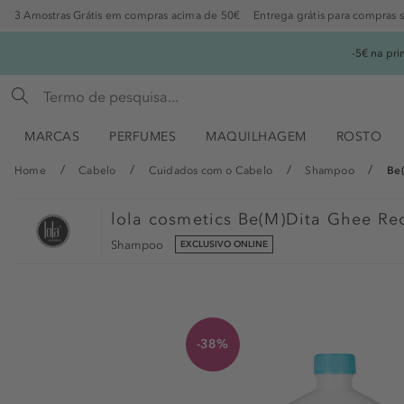
3 Amostras Grátis em compras acima de 50€
Entrega grátis para compras 
-5€ na pr
MARCAS
PERFUMES
MAQUILHAGEM
ROSTO
Home
Cabelo
Cuidados com o Cabelo
Shampoo
Be
lola cosmetics
Be(M)Dita Ghee Re
Shampoo
EXCLUSIVO ONLINE
-38%