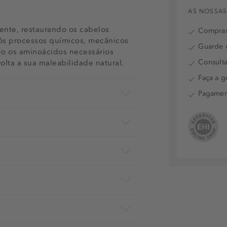
AS NOSSAS
nte, restaurando os cabelos
Compras
pós processos químicos, mecânicos
Guarde o
do os aminoácidos necessários
Consulta
olta a sua maleabilidade natural.
Faça a g
Pagamen