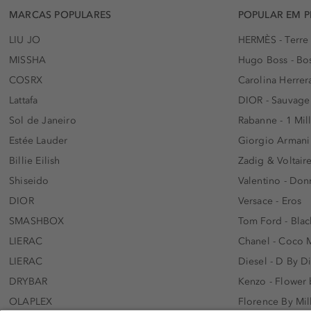
MARCAS POPULARES
POPULAR EM 
LIU JO
HERMÈS - Terre
MISSHA
Hugo Boss - Bos
COSRX
Carolina Herrer
Lattafa
DIOR - Sauvage
Sol de Janeiro
Rabanne - 1 Mil
Estée Lauder
Giorgio Armani
Billie Eilish
Zadig & Voltaire
Shiseido
Valentino - Do
DIOR
Versace - Eros
SMASHBOX
Tom Ford - Blac
LIERAC
Chanel - Coco 
LIERAC
Diesel - D By D
DRYBAR
Kenzo - Flower
OLAPLEX
Florence By Mil