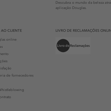
Descubra o mundo da beleza atra
aplicação Douglas.
AO CLIENTE
LIVRO DE RECLAMAÇÕES ONLI
las online
as
mento
uções
isfação
eria de fornecedores
histleblowing
ontrato