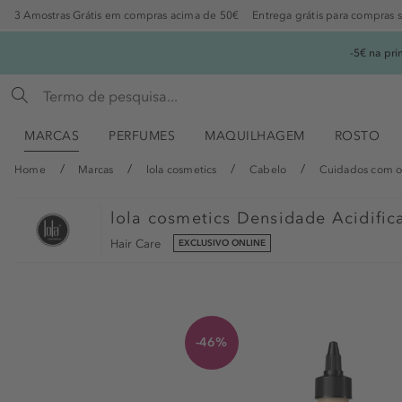
3 Amostras Grátis em compras acima de 50€
Entrega grátis para compras 
-5€ na pr
MARCAS
PERFUMES
MAQUILHAGEM
ROSTO
Home
Marcas
lola cosmetics
Cabelo
Cuidados com o
lola cosmetics
Densidade Acidific
Hair Care
EXCLUSIVO ONLINE
-46%