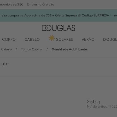
superiores a 35€
Embrulho Gratuito
imeira compra na App acima de 75€ + Oferta Supresa 🎁 Código SURPRESA ✨ at
CORPO
CABELO
SOLARES
VERÃO
DOUGL
 Cabelo
Tónico Capilar
Densidade Acidificante
ante
250 g
N.° do artigo: 10