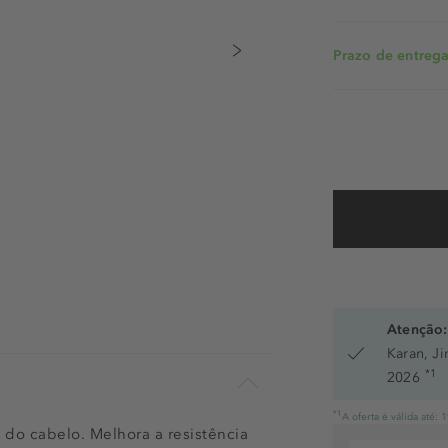
Prazo de entrega:
Atenção:
Karan, J
*1
2026
*1
A oferta é válida até:
 do cabelo. Melhora a resistência