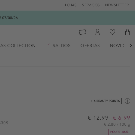
LOJAS
SERVIÇOS
NEWSLETTER
é 07/08/26
AS COLLECTION
SALDOS
OFERTAS
NOVIDADE

+ 6 BEAUTY POINTS
€ 12,99
€ 6,99
25309
€ 2,80 / 100 g
POUPE -46%