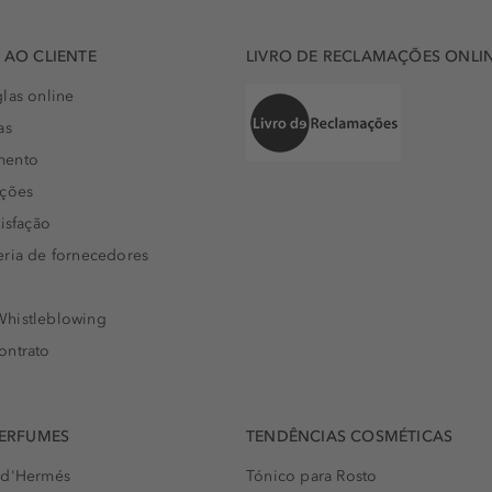
AO CLIENTE
LIVRO DE RECLAMAÇÕES ONLI
las online
as
mento
uções
isfação
eria de fornecedores
histleblowing
ontrato
PERFUMES
TENDÊNCIAS COSMÉTICAS
 d'Hermés
Tónico para Rosto