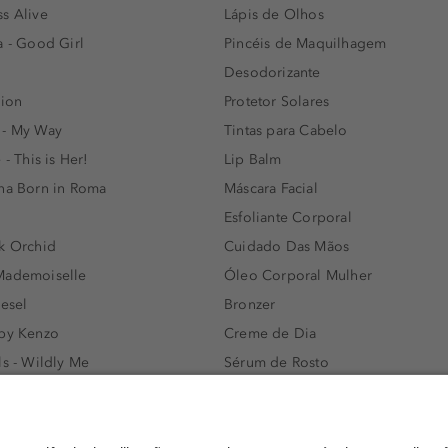
s Alive
Lápis de Olhos
a - Good Girl
Pincéis de Maquilhagem
Desodorizante
lion
Protetor Solares
 - My Way
Tintas para Cabelo
 - This is Her!
Lip Balm
nna Born in Roma
Máscara Facial
Esfoliante Corporal
k Orchid
Cuidado Das Mãos
Mademoiselle
Óleo Corporal Mulher
iesel
Bronzer
 by Kenzo
Creme de Dia
ls - Wildly Me
Sérum de Rosto
- Light Blue
Body mist & Spray corporal
e
Produtos para Cabelo Homem