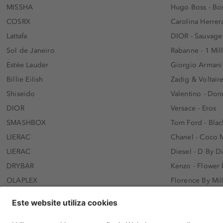
MISSHA
Hugo Boss - Bos
COSRX
Carolina Herrer
Lattafa
DIOR - Sauvage
Sol de Janeiro
Rabanne - 1 Mil
Estée Lauder
Giorgio Armani
Billie Eilish
Zadig & Voltaire
Shiseido
Valentino - Do
DIOR
Versace - Eros
SMASHBOX
Tom Ford - Blac
LIERAC
Chanel - Coco 
LIERAC
Diesel - D By D
DRYBAR
Kenzo - Flower
OLAPLEX
Florence By Mil
AFNAN
Dolce&Gabbana 
SWISS ARABIAN
Lancôme - Idôl