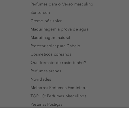
Perfumes para o Verão masculino
Sunscreen
Creme pós-solar
Maquilhagem à prova de água
Maquilhagem natural
Protetor solar para Cabelo
Cosméticos coreanos
Que formato de rosto tenho?
Perfumes árabes
Novidades
Melhores Perfumes Femininos
TOP 10: Perfumes Masculinos
Pestanas Postiças
Creme Rosto Homem
Creme de Barbear & Depilatórios