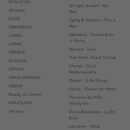
Billie Eilish
Giorgio Armani - My
Shiseido
Way
DIOR
Zadig & Voltaire - This is
Her!
SMASHBOX
Valentino - Donna Born
LIERAC
in Roma
LIERAC
Versace - Eros
DRYBAR
Tom Ford - Black Orchid
OLAPLEX
Chanel - Coco
AFNAN
Mademoiselle
SWISS ARABIAN
Diesel - D By Diesel
ARMAF
Kenzo - Flower by Kenzo
Beauty of Joseon
Florence By Mills -
NANOLASH
Wildly Me
Versace
Dolce&Gabbana - Light
Blue
Lancôme - Idôle