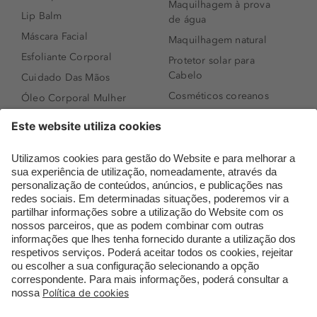
Maquilhagem à prova
Lip Balm
de água
Máscara Facial
Maquilhagem natural
Esfoliante Corporal
Protetor solar para
Cabelo
Cuidado Das Mãos
Cosméticos coreanos
Óleo Corporal Mulher
Que formato de rosto
Bronzer
tenho?
Creme de Dia
Perfumes árabes
Sérum de Rosto
Novidades
Body mist & Spray
Melhores Perfumes
corporal
Femininos
Produtos para Cabelo
TOP 10: Perfumes
Homem
Masculinos
Espuma de Limpeza
Pestanas Postiças
Facial
Creme Rosto Homem
Dermocosmética
Creme de Barbear &
Limpeza de Rosto