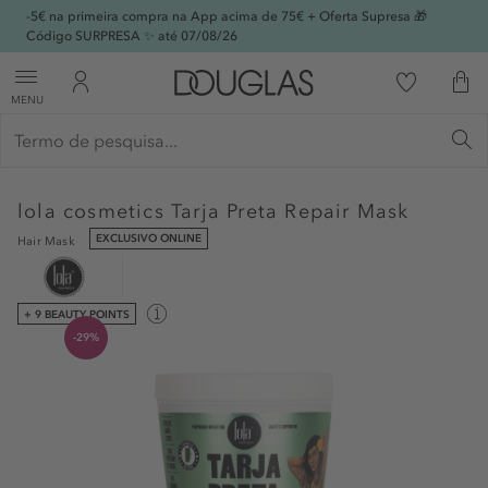
-5€ na primeira compra na App acima de 75€ + Oferta Supresa 🎁
Código SURPRESA ✨ até 07/08/26
MENU
lola cosmetics
Tarja Preta Repair Mask
EXCLUSIVO ONLINE
Hair Mask
+ 9 BEAUTY POINTS
-29%