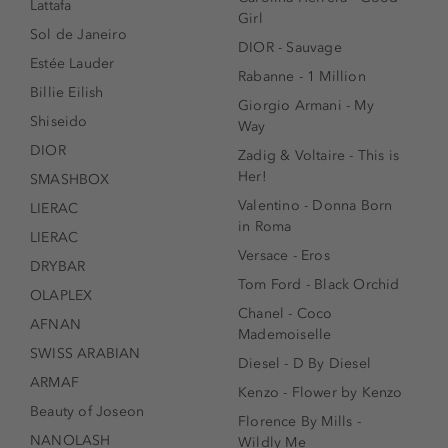
Lattafa
Girl
Sol de Janeiro
DIOR - Sauvage
Estée Lauder
Rabanne - 1 Million
Billie Eilish
Giorgio Armani - My
Shiseido
Way
DIOR
Zadig & Voltaire - This is
Her!
SMASHBOX
Valentino - Donna Born
LIERAC
in Roma
LIERAC
Versace - Eros
DRYBAR
Tom Ford - Black Orchid
OLAPLEX
Chanel - Coco
AFNAN
Mademoiselle
SWISS ARABIAN
Diesel - D By Diesel
ARMAF
Kenzo - Flower by Kenzo
Beauty of Joseon
Florence By Mills -
NANOLASH
Wildly Me