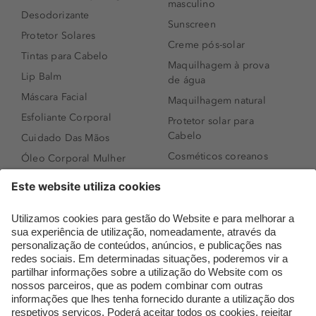
masculino
Desodorizante
Sunscreen
Protetor Solares
Creme pós-solar
Tintas para Cabelo
Maquilhagem à prova
Lip Balm
de água
Máscara Facial
Maquilhagem natural
Esfoliante Corporal
Protetor solar para
Cabelo
Cuidado Das Mãos
Cosméticos coreanos
Óleo Corporal Mulher
Que formato de rosto
Bronzer
tenho?
Creme de Dia
Perfumes árabes
Sérum de Rosto
Novidades
Body mist & Spray
Melhores Perfumes
corporal
Femininos
Produtos para Cabelo
TOP 10: Perfumes
Homem
Masculinos
Espuma de Limpeza