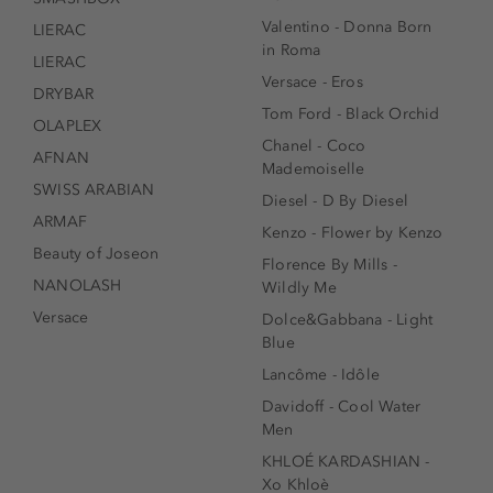
Valentino - Donna Born
LIERAC
in Roma
LIERAC
Versace - Eros
DRYBAR
Tom Ford - Black Orchid
OLAPLEX
Chanel - Coco
AFNAN
Mademoiselle
SWISS ARABIAN
Diesel - D By Diesel
ARMAF
Kenzo - Flower by Kenzo
Beauty of Joseon
Florence By Mills -
NANOLASH
Wildly Me
Versace
Dolce&Gabbana - Light
Blue
Lancôme - Idôle
Davidoff - Cool Water
Men
KHLOÉ KARDASHIAN -
Xo Khloè