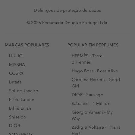
Definições de proteção de dados
© 2026 Perfumaria Douglas Portugal Lda.
MARCAS POPULARES
POPULAR EM PERFUMES
LIU JO
HERMÈS - Terre
d'Hermés
MISSHA
Hugo Boss - Boss Alive
COSRX
Carolina Herrera - Good
Lattafa
Girl
Sol de Janeiro
DIOR - Sauvage
Estée Lauder
Rabanne - 1 Million
Billie Eilish
Giorgio Armani - My
Shiseido
Way
DIOR
Zadig & Voltaire - This is
Her!
SMASHBOX