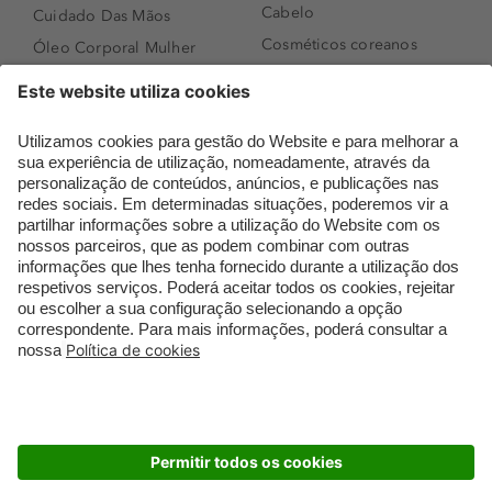
Cabelo
Cuidado Das Mãos
Cosméticos coreanos
Óleo Corporal Mulher
Que formato de rosto
Bronzer
tenho?
Creme de Dia
Perfumes árabes
Sérum de Rosto
Novidades
Body mist & Spray
Melhores Perfumes
corporal
Femininos
Produtos para Cabelo
TOP 10: Perfumes
Homem
Masculinos
Espuma de Limpeza
Pestanas Postiças
Facial
Creme Rosto Homem
Dermocosmética
Creme de Barbear &
Limpeza de Rosto
Depilatórios
Óleos para Cabelo e
Rímel colorido
Séruns
Embalagens Sustentáveis
Luxo Mais Sustentável