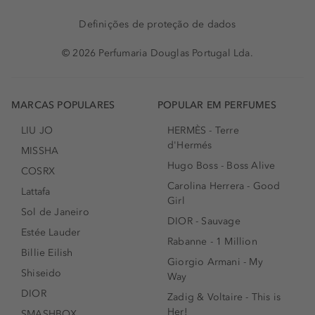
Definições de proteção de dados
© 2026 Perfumaria Douglas Portugal Lda.
MARCAS POPULARES
POPULAR EM PERFUMES
LIU JO
HERMÈS - Terre
d'Hermés
MISSHA
Hugo Boss - Boss Alive
COSRX
Carolina Herrera - Good
Lattafa
Girl
Sol de Janeiro
DIOR - Sauvage
Estée Lauder
Rabanne - 1 Million
Billie Eilish
Giorgio Armani - My
Shiseido
Way
DIOR
Zadig & Voltaire - This is
Her!
SMASHBOX