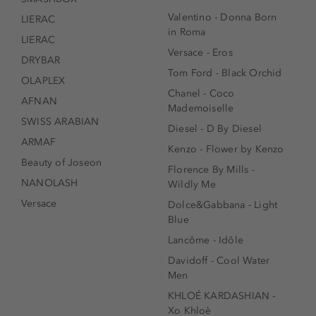
Valentino - Donna Born
LIERAC
in Roma
LIERAC
Versace - Eros
DRYBAR
Tom Ford - Black Orchid
OLAPLEX
Chanel - Coco
AFNAN
Mademoiselle
SWISS ARABIAN
Diesel - D By Diesel
ARMAF
Kenzo - Flower by Kenzo
Beauty of Joseon
Florence By Mills -
NANOLASH
Wildly Me
Versace
Dolce&Gabbana - Light
Blue
Lancôme - Idôle
Davidoff - Cool Water
Men
KHLOÉ KARDASHIAN -
Xo Khloè