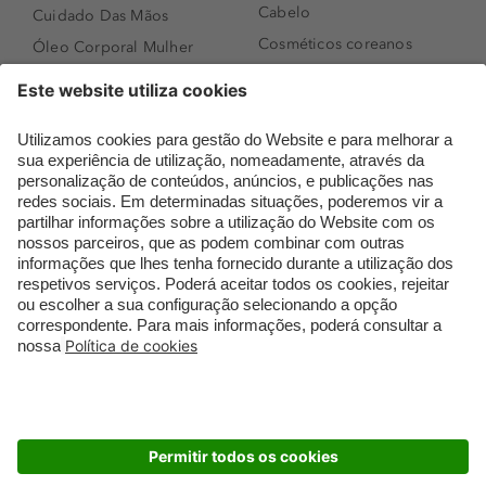
Cabelo
Cuidado Das Mãos
Cosméticos coreanos
Óleo Corporal Mulher
Que formato de rosto
Bronzer
tenho?
Creme de Dia
Perfumes árabes
Sérum de Rosto
Novidades
Body mist & Spray
Melhores Perfumes
corporal
Femininos
Produtos para Cabelo
TOP 10: Perfumes
Homem
Masculinos
Espuma de Limpeza
Pestanas Postiças
Facial
Creme Rosto Homem
Dermocosmética
Creme de Barbear &
Limpeza de Rosto
Depilatórios
Óleos para Cabelo e
Rímel colorido
Séruns
Embalagens Sustentáveis
Luxo Mais Sustentável