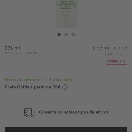
Mario Badescu Aloe Adaptogens & Coconut
Aloe Adaptogens & Coconut
Aloe Adaptogens & Coconut
236 ml
€ 17,99
€ 7,10
N.° do artigo: 499709
€ 3,01 / 100 ml
POUPE -61%
Prazo de entrega: 1 a 3 dias úteis
Envio Grátis a partir de 35€
Consulte os nossos tipos de envios