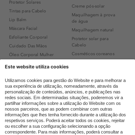
Protetor Solares
Creme pós-solar
Tintas para Cabelo
Maquilhagem à prova
Lip Balm
de água
Máscara Facial
Maquilhagem natural
Esfoliante Corporal
Protetor solar para
Cabelo
Cuidado Das Mãos
Cosméticos coreanos
Óleo Corporal Mulher
Que formato de rosto
Bronzer
tenho?
Creme de Dia
Perfumes árabes
Sérum de Rosto
Novidades
Body mist & Spray
Melhores Perfumes
corporal
Femininos
Produtos para Cabelo
TOP 10: Perfumes
Homem
Masculinos
Espuma de Limpeza
Pestanas Postiças
Facial
Creme Rosto Homem
Dermocosmética