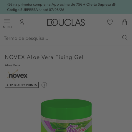
-5€ na primeira compra na App acima de 75€ + Oferta Supresa 🎁
Código SURPRESA ✨ até 07/08/26
MENU
NOVEX
Aloe Vera Fixing Gel
Aloe Vera
+ 12 BEAUTY POINTS