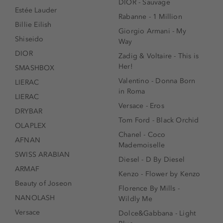
DIOR - Sauvage
Estée Lauder
Rabanne - 1 Million
Billie Eilish
Giorgio Armani - My
Shiseido
Way
DIOR
Zadig & Voltaire - This is
Her!
SMASHBOX
Valentino - Donna Born
LIERAC
in Roma
LIERAC
Versace - Eros
DRYBAR
Tom Ford - Black Orchid
OLAPLEX
Chanel - Coco
AFNAN
Mademoiselle
SWISS ARABIAN
Diesel - D By Diesel
ARMAF
Kenzo - Flower by Kenzo
Beauty of Joseon
Florence By Mills -
NANOLASH
Wildly Me
Versace
Dolce&Gabbana - Light