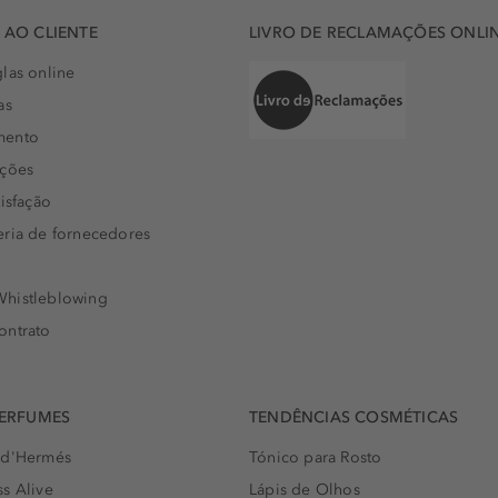
AO CLIENTE
LIVRO DE RECLAMAÇÕES ONLI
las online
as
mento
uções
isfação
eria de fornecedores
histleblowing
ontrato
PERFUMES
TENDÊNCIAS COSMÉTICAS
 d'Hermés
Tónico para Rosto
s Alive
Lápis de Olhos