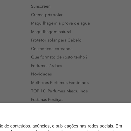
Sunscreen
Creme pós-solar
Maquilhagem à prova de água
Maquilhagem natural
Protetor solar para Cabelo
Cosméticos coreanos
Que formato de rosto tenho?
Perfumes árabes
Novidades
Melhores Perfumes Femininos
TOP 10: Perfumes Masculinos
Pestanas Postiças
Creme Rosto Homem
Creme de Barbear & Depilatórios
Rímel colorido