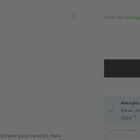
Prazo de entrega:
Atenção:
Karan, J
*1
2026
*1
A oferta é válida até:
dicado para caracóis mais