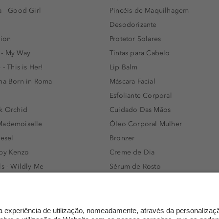
a - Good Girl
Pincéis de Maquilhagem
Desodorizante
lion
Protetor Solares
 - My Way
Tintas para Cabelo
 - This is Her!
Lip Balm
nna Born in Roma
Máscara Facial
Esfoliante Corporal
k Orchid
Cuidado Das Mãos
Mademoiselle
Óleo Corporal Mulher
iesel
Bronzer
 by Kenzo
Creme de Dia
ls - Wildly Me
Sérum de Rosto
- Light Blue
Body mist & Spray corporal
e
Produtos para Cabelo Homem
l Water Men
Espuma de Limpeza Facial