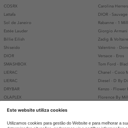
COSRX
Carolina Herrer
Lattafa
DIOR - Sauvage
Sol de Janeiro
Rabanne - 1 Mil
Estée Lauder
Giorgio Armani
Billie Eilish
Zadig & Voltaire
Shiseido
Valentino - Do
DIOR
Versace - Eros
SMASHBOX
Tom Ford - Blac
LIERAC
Chanel - Coco 
LIERAC
Diesel - D By D
DRYBAR
Kenzo - Flower
OLAPLEX
Florence By Mil
AFNAN
Dolce&Gabbana 
SWISS ARABIAN
Lancôme - Idôl
ARMAF
Davidoff - Coo