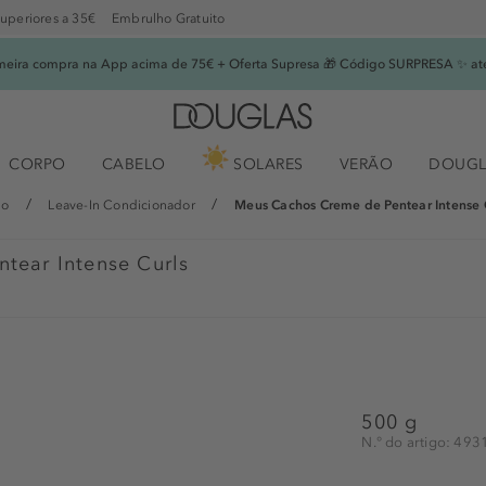
superiores a 35€
Embrulho Gratuito
imeira compra na App acima de 75€ + Oferta Supresa 🎁 Código SURPRESA ✨ at
CORPO
CABELO
SOLARES
VERÃO
DOUGL
lo
Leave-In Condicionador
Meus Cachos Creme de Pentear Intense 
tear Intense Curls
500 g
N.° do artigo: 49