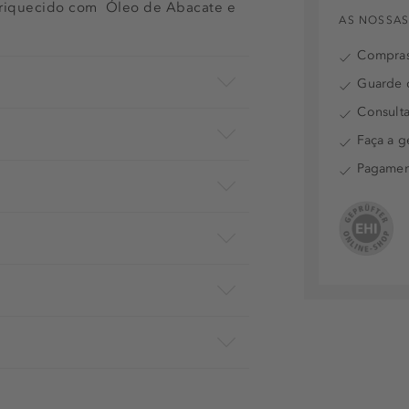
nriquecido com Óleo de Abacate e
AS NOSSAS
Compras
Guarde o
Consulta
Faça a g
Pagamen