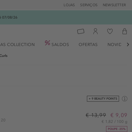
LOJAS
SERVIÇOS
NEWSLETTER
é 07/08/26
AS COLLECTION
SALDOS
OFERTAS
NOVIDADE

Curls
+ 9 BEAUTY POINTS
€ 13,99
€ 9,09
3120
€ 1,82 / 100 g
POUPE -35%