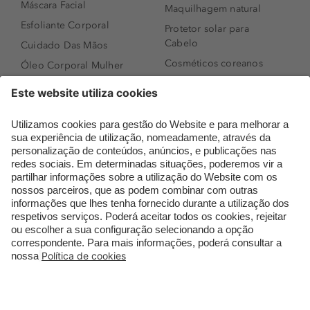
Máscara Facial
Maquilhagem natural
Esfoliante Corporal
Protetor solar para
Cabelo
Cuidado Das Mãos
Cosméticos coreanos
Óleo Corporal Mulher
Que formato de rosto
Bronzer
tenho?
Creme de Dia
Perfumes árabes
Sérum de Rosto
Novidades
Body mist & Spray
Melhores Perfumes
corporal
Femininos
Produtos para Cabelo
TOP 10: Perfumes
Homem
Masculinos
Espuma de Limpeza
Pestanas Postiças
Facial
Creme Rosto Homem
Dermocosmética
Creme de Barbear &
Limpeza de Rosto
Depilatórios
Óleos para Cabelo e
Rímel colorido
Séruns