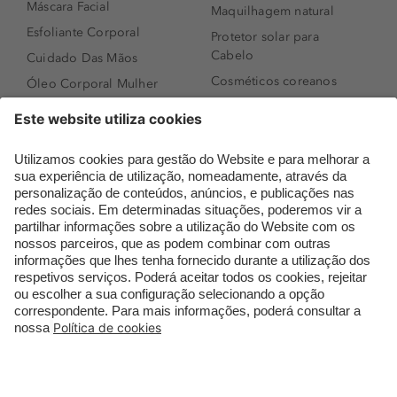
Máscara Facial
Maquilhagem natural
Esfoliante Corporal
Protetor solar para
Cabelo
Cuidado Das Mãos
Cosméticos coreanos
Óleo Corporal Mulher
Que formato de rosto
Bronzer
tenho?
Creme de Dia
Perfumes árabes
Sérum de Rosto
Novidades
Body mist & Spray
Melhores Perfumes
corporal
Femininos
Produtos para Cabelo
TOP 10: Perfumes
Homem
Masculinos
Espuma de Limpeza
Pestanas Postiças
Facial
Creme Rosto Homem
Dermocosmética
Creme de Barbear &
Limpeza de Rosto
Depilatórios
Óleos para Cabelo e
Rímel colorido
Séruns