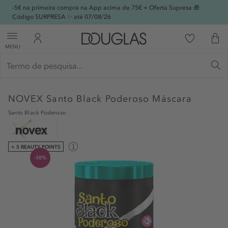
-5€ na primeira compra na App acima de 75€ + Oferta Supresa 🎁
Código SURPRESA ✨ até 07/08/26
MENU
NOVEX
Santo Black Poderoso Máscara
Santo Black Poderoso
+ 5 BEAUTY POINTS
-38%