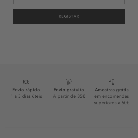
REGISTAR
Envio rápido
Envio gratuito
Amostras grátis
1 a 3 dias úteis
A partir de 35€
em encomendas
superiores a 50€