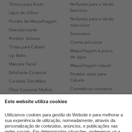
Tónico para Rosto
Perfumes para o Verão
feminino
Lápis de Olhos
Perfumes para o Verão
Pincéis de Maquilhagem
masculino
Desodorizante
Sunscreen
Protetor Solares
Creme pós-solar
Tintas para Cabelo
Maquilhagem à prova
Lip Balm
de água
Máscara Facial
Maquilhagem natural
Esfoliante Corporal
Protetor solar para
Cabelo
Cuidado Das Mãos
Cosméticos coreanos
Óleo Corporal Mulher
Que formato de rosto
Bronzer
tenho?
Creme de Dia
Perfumes árabes
Sérum de Rosto
Novidades
Body mist & Spray
Melhores Perfumes
corporal