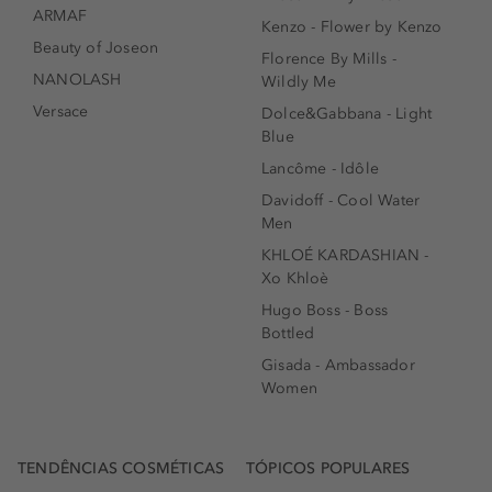
ARMAF
Kenzo - Flower by Kenzo
Beauty of Joseon
Florence By Mills -
NANOLASH
Wildly Me
Versace
Dolce&Gabbana - Light
Blue
Lancôme - Idôle
Davidoff - Cool Water
Men
KHLOÉ KARDASHIAN -
Xo Khloè
Hugo Boss - Boss
Bottled
Gisada - Ambassador
Women
TENDÊNCIAS COSMÉTICAS
TÓPICOS POPULARES