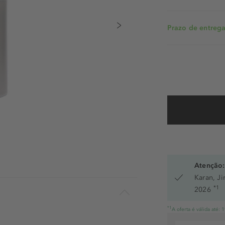
Prazo de entrega:
Atenção:
Karan, J
*1
2026
*1
A oferta é válida até: