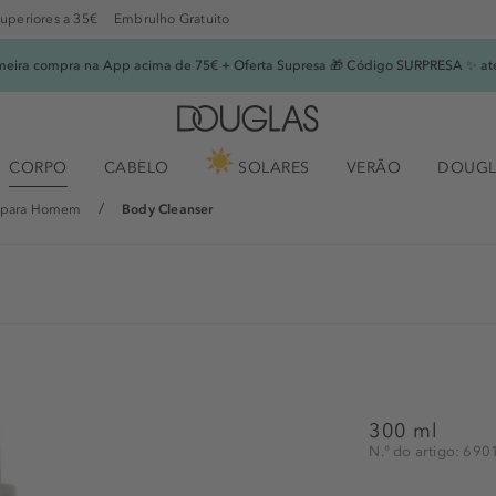
superiores a 35€
Embrulho Gratuito
imeira compra na App acima de 75€ + Oferta Supresa 🎁 Código SURPRESA ✨ at
CORPO
CABELO
SOLARES
VERÃO
DOUGL
 para Homem
Body Cleanser
300 ml
N.° do artigo: 69