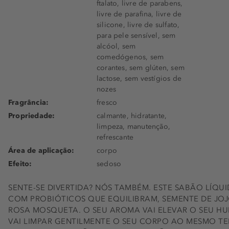
ftalato, livre de parabens,
livre de parafina, livre de
silicone, livre de sulfato,
para pele sensível, sem
alcóol, sem
comedógenos, sem
corantes, sem glúten, sem
lactose, sem vestígios de
nozes
Fragrância:
fresco
Propriedade:
calmante, hidratante,
limpeza, manutenção,
refrescante
Área de aplicação:
corpo
Efeito:
sedoso
SENTE-SE DIVERTIDA? NÓS TAMBÉM. ESTE SABÃO LÍQU
COM PROBIÓTICOS QUE EQUILIBRAM, SEMENTE DE JOJ
ROSA MOSQUETA. O SEU AROMA VAI ELEVAR O SEU H
VAI LIMPAR GENTILMENTE O SEU CORPO AO MESMO TE