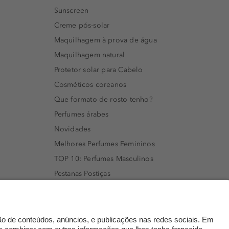
Sunscreen
Creme pós-solar
Maquilhagem à prova de água
Maquilhagem natural
Protetor solar para Cabelo
Cosméticos coreanos
Que formato de rosto tenho?
Perfumes árabes
Novidades
Melhores Perfumes Femininos
TOP 10: Perfumes Masculinos
Pestanas Postiças
Creme Rosto Homem
Creme de Barbear & Depilatórios
Rímel colorido