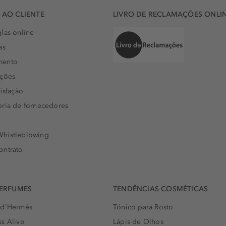
AO CLIENTE
LIVRO DE RECLAMAÇÕES ONLI
las online
as
mento
uções
isfação
eria de fornecedores
histleblowing
ontrato
PERFUMES
TENDÊNCIAS COSMÉTICAS
 d'Hermés
Tónico para Rosto
s Alive
Lápis de Olhos