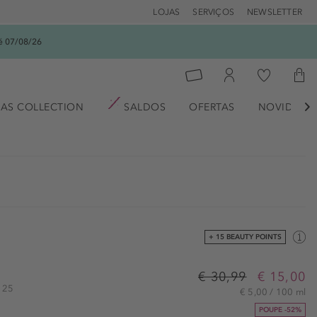
LOJAS
SERVIÇOS
NEWSLETTER
é 07/08/26
AS COLLECTION
SALDOS
OFERTAS
NOVIDADE

+ 15 BEAUTY POINTS
€ 30,99
€ 15,00
0125
€ 5,00 / 100 ml
POUPE -52%