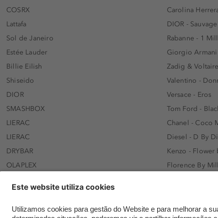
COSRX
Carolina Herrer
Lattafa
DIOR - Sauvage
Sol de Janeiro
Rabanne - 1 Mil
Estée Lauder
Giorgio Armani
Billie Eilish
Zadig & Voltaire
Shiseido
Valentino - Do
DIOR
Versace - Eros
SMASHBOX
Tom Ford - Blac
LIERAC
Chanel - Coco 
LIERAC
Diesel - D By D
DRYBAR
Kenzo - Flower
OLAPLEX
Florence By Mil
AFNAN
Dolce&Gabbana 
SWISS ARABIAN
Lancôme - Idôl
ARMAF
Davidoff - Coo