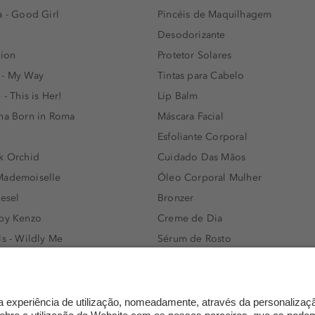
a - Good Girl
Pincéis de Maquilhagem
Desodorizante
lion
Protetor Solares
 - My Way
Tintas para Cabelo
 - This is Her!
Lip Balm
nna Born in Roma
Máscara Facial
Esfoliante Corporal
k Orchid
Cuidado Das Mãos
Mademoiselle
Óleo Corporal Mulher
iesel
Bronzer
 by Kenzo
Creme de Dia
ls - Wildly Me
Sérum de Rosto
- Light Blue
Body mist & Spray corporal
e
Produtos para Cabelo Homem
l Water Men
Espuma de Limpeza Facial