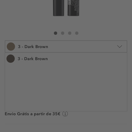
PUPA Eyebrow Intense Powder
Eyebrow Intense Powder
Eyebrow Intense Powder
Eyebrow Intense Powder
3 - Dark Brown
3 - Dark Brown
1 g
€ 16,99
N.° do artigo: 983107
€ 16,99 / 1 g
Prazo de entrega: 1 a 3 dias úteis
Envio Grátis a partir de 35€