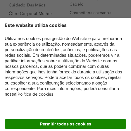
Cabelo
Cuidado Das Mãos
Cosméticos coreanos
Óleo Corporal Mulher
Que formato de rosto
Bronzer
tenho?
Creme de Dia
Perfumes árabes
Sérum de Rosto
Novidades
Body mist & Spray
Melhores Perfumes
corporal
Femininos
Produtos para Cabelo
TOP 10: Perfumes
Homem
Masculinos
Espuma de Limpeza
Pestanas Postiças
Facial
Creme Rosto Homem
Dermocosmética
Creme de Barbear &
Limpeza de Rosto
Depilatórios
Óleos para Cabelo e
Rímel colorido
Séruns
Embalagens Sustentáveis
Luxo Mais Sustentável