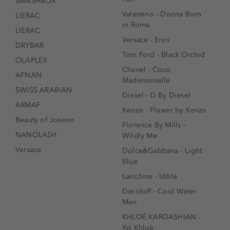
SMASHBOX
Valentino - Donna Born
LIERAC
in Roma
LIERAC
Versace - Eros
DRYBAR
Tom Ford - Black Orchid
OLAPLEX
Chanel - Coco
AFNAN
Mademoiselle
SWISS ARABIAN
Diesel - D By Diesel
ARMAF
Kenzo - Flower by Kenzo
Beauty of Joseon
Florence By Mills -
NANOLASH
Wildly Me
Versace
Dolce&Gabbana - Light
Blue
Lancôme - Idôle
Davidoff - Cool Water
Men
KHLOÉ KARDASHIAN -
Xo Khloè