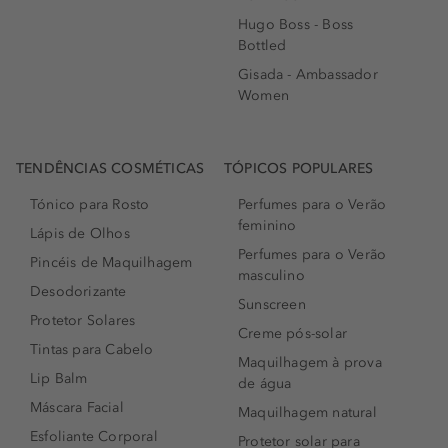
Hugo Boss - Boss
Bottled
Gisada - Ambassador
Women
TENDÊNCIAS COSMÉTICAS
TÓPICOS POPULARES
Tónico para Rosto
Perfumes para o Verão
feminino
Lápis de Olhos
Perfumes para o Verão
Pincéis de Maquilhagem
masculino
Desodorizante
Sunscreen
Protetor Solares
Creme pós-solar
Tintas para Cabelo
Maquilhagem à prova
Lip Balm
de água
Máscara Facial
Maquilhagem natural
Esfoliante Corporal
Protetor solar para