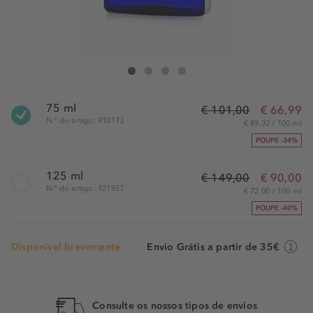
Ralph Lauren Polo Blue Eau de Parfum
Polo Blue Eau de Parfum
Polo Blue Eau de Parfum
Polo Blue Eau de Parfum
75 ml
€ 101,00
€ 66,99
N.° do artigo: 910173
€ 89,32 / 100 ml
POUPE -34%
125 ml
€ 149,00
€ 90,00
N.° do artigo: 921927
€ 72,00 / 100 ml
POUPE -40%
Disponível brevemente
Envio Grátis a partir de 35€
Consulte os nossos tipos de envios