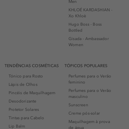
Men
KHLOÉ KARDASHIAN -
Xo Khloè
Hugo Boss - Boss
Bottled
Gisada - Ambassador
Women
TENDÊNCIAS COSMÉTICAS
TÓPICOS POPULARES
Tónico para Rosto
Perfumes para o Verão
feminino
Lápis de Olhos
Perfumes para o Verão
Pincéis de Maquilhagem
masculino
Desodorizante
Sunscreen
Protetor Solares
Creme pós-solar
Tintas para Cabelo
Maquilhagem à prova
Lip Balm
de água