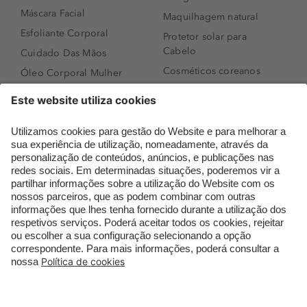
Máscara Facial
Maquilhagem natural
Esfoliante Corporal
Protetor solar para
Cabelo
Cuidado Das Mãos
Cosméticos coreanos
Óleo Corporal Mulher
Que formato de rosto
Bronzer
tenho?
Creme de Dia
Perfumes árabes
Sérum de Rosto
Novidades
Body mist & Spray
Melhores Perfumes
corporal
Femininos
Produtos para Cabelo
TOP 10: Perfumes
Homem
Masculinos
Espuma de Limpeza
Pestanas Postiças
Facial
Creme Rosto Homem
Dermocosmética
Creme de Barbear &
Limpeza de Rosto
Depilatórios
Óleos para Cabelo e