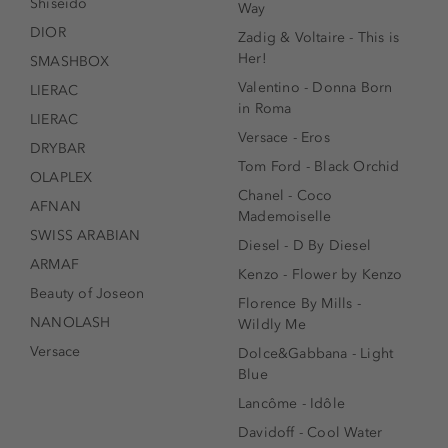
Shiseido
Way
DIOR
Zadig & Voltaire - This is
Her!
SMASHBOX
Valentino - Donna Born
LIERAC
in Roma
LIERAC
Versace - Eros
DRYBAR
Tom Ford - Black Orchid
OLAPLEX
Chanel - Coco
AFNAN
Mademoiselle
SWISS ARABIAN
Diesel - D By Diesel
ARMAF
Kenzo - Flower by Kenzo
Beauty of Joseon
Florence By Mills -
NANOLASH
Wildly Me
Versace
Dolce&Gabbana - Light
Blue
Lancôme - Idôle
Davidoff - Cool Water