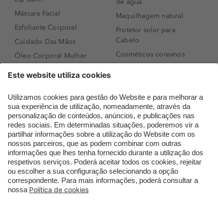
de água
Máscara Facial
Maquilhagem natural
Esfoliante Corporal
Protetor solar para
Cabelo
Cuidado Das Mãos
Cosméticos coreanos
Óleo Corporal Mulher
Que formato de rosto
Bronzer
tenho?
Creme de Dia
Perfumes árabes
Sérum de Rosto
Novidades
Body mist & Spray
Melhores Perfumes
corporal
Femininos
Produtos para Cabelo
TOP 10: Perfumes
Homem
Masculinos
Espuma de Limpeza
Pestanas Postiças
Facial
Creme Rosto Homem
Dermocosmética
Creme de Barbear &
Limpeza de Rosto
Depilatórios
Óleos para Cabelo e