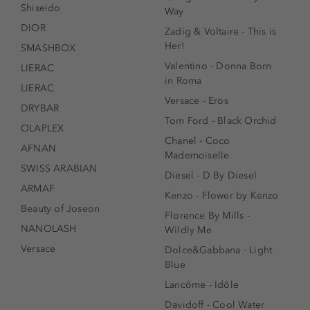
Shiseido
Way
DIOR
Zadig & Voltaire - This is
Her!
SMASHBOX
Valentino - Donna Born
LIERAC
in Roma
LIERAC
Versace - Eros
DRYBAR
Tom Ford - Black Orchid
OLAPLEX
Chanel - Coco
AFNAN
Mademoiselle
SWISS ARABIAN
Diesel - D By Diesel
ARMAF
Kenzo - Flower by Kenzo
Beauty of Joseon
Florence By Mills -
NANOLASH
Wildly Me
Versace
Dolce&Gabbana - Light
Blue
Lancôme - Idôle
Davidoff - Cool Water