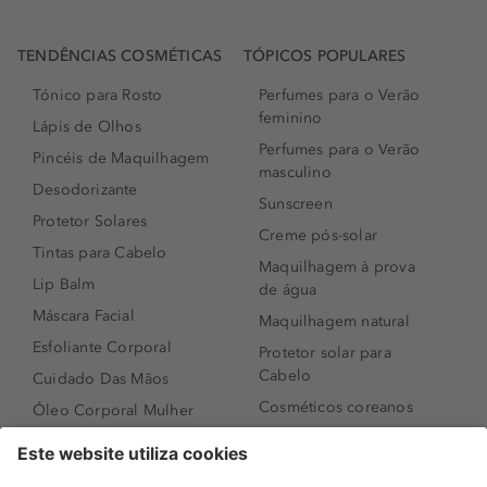
TENDÊNCIAS COSMÉTICAS
TÓPICOS POPULARES
Tónico para Rosto
Perfumes para o Verão
feminino
Lápis de Olhos
Perfumes para o Verão
Pincéis de Maquilhagem
masculino
Desodorizante
Sunscreen
Protetor Solares
Creme pós-solar
Tintas para Cabelo
Maquilhagem à prova
Lip Balm
de água
Máscara Facial
Maquilhagem natural
Esfoliante Corporal
Protetor solar para
Cabelo
Cuidado Das Mãos
Cosméticos coreanos
Óleo Corporal Mulher
Que formato de rosto
Bronzer
tenho?
Creme de Dia