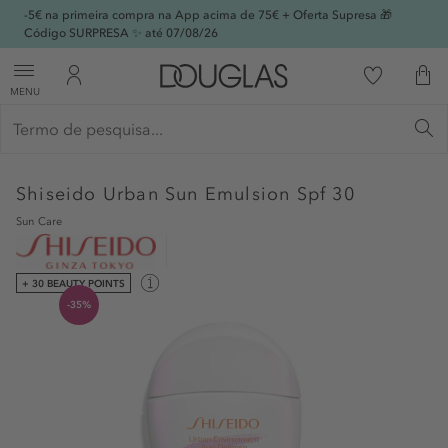
-5€ na primeira compra na App acima de 75€ + Oferta Supresa 🎁
Código SURPRESA ✨ até 07/08/26
MENU
Shiseido
Urban Sun Emulsion Spf 30
Sun Care
+ 30 BEAUTY POINTS
-35%