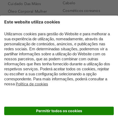
Cabelo
Cuidado Das Mãos
Cosméticos coreanos
Óleo Corporal Mulher
Que formato de rosto
Bronzer
tenho?
Creme de Dia
Perfumes árabes
Sérum de Rosto
Novidades
Body mist & Spray
Melhores Perfumes
corporal
Femininos
Produtos para Cabelo
TOP 10: Perfumes
Homem
Masculinos
Espuma de Limpeza
Pestanas Postiças
Facial
Creme Rosto Homem
Dermocosmética
Creme de Barbear &
Limpeza de Rosto
Depilatórios
Óleos para Cabelo e
Rímel colorido
Séruns
Embalagens Sustentáveis
Luxo Mais Sustentável