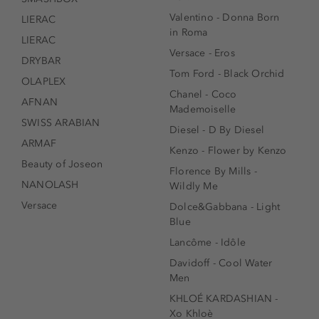
Valentino - Donna Born
LIERAC
in Roma
LIERAC
Versace - Eros
DRYBAR
Tom Ford - Black Orchid
OLAPLEX
Chanel - Coco
AFNAN
Mademoiselle
SWISS ARABIAN
Diesel - D By Diesel
ARMAF
Kenzo - Flower by Kenzo
Beauty of Joseon
Florence By Mills -
NANOLASH
Wildly Me
Versace
Dolce&Gabbana - Light
Blue
Lancôme - Idôle
Davidoff - Cool Water
Men
KHLOÉ KARDASHIAN -
Xo Khloè