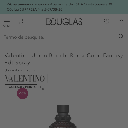
-5€ na primeira compra na App acima de 75€ + Oferta Supresa 🎁
Código SURPRESA ✨ até 07/08/26
MENU
Valentino
Uomo Born In Roma Coral Fantasy
Edt Spray
Uomo Born In Roma
+ 64 BEAUTY POINTS
-36%