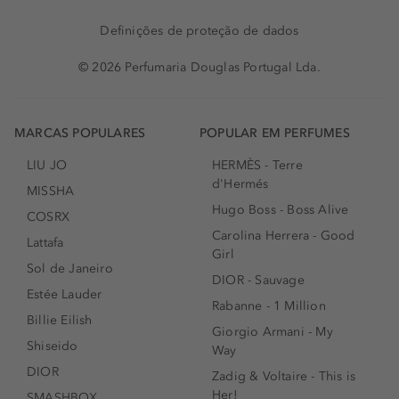
Definições de proteção de dados
© 2026 Perfumaria Douglas Portugal Lda.
MARCAS POPULARES
POPULAR EM PERFUMES
LIU JO
HERMÈS - Terre
d'Hermés
MISSHA
Hugo Boss - Boss Alive
COSRX
Carolina Herrera - Good
Lattafa
Girl
Sol de Janeiro
DIOR - Sauvage
Estée Lauder
Rabanne - 1 Million
Billie Eilish
Giorgio Armani - My
Shiseido
Way
DIOR
Zadig & Voltaire - This is
Her!
SMASHBOX