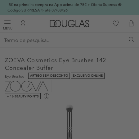
-5€ na primeira compra na App acima de 75€ + Oferta Supresa 🎁
Código SURPRESA ✨ até 07/08/26
MENU
ZOEVA Cosmetics
Eye Brushes 142
Concealer Buffer
ARTIGO SEM DESCONTO
EXCLUSIVO ONLINE
Eye Brushes
+ 16 BEAUTY POINTS