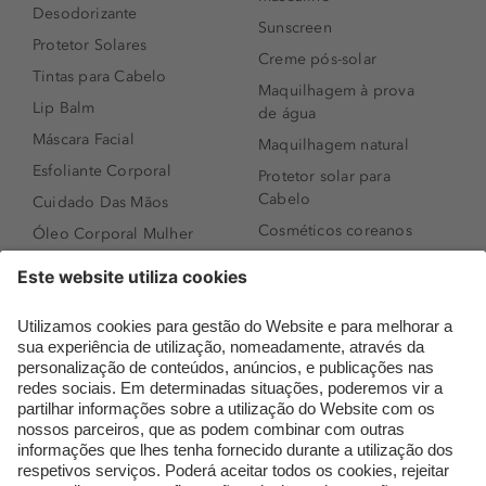
Desodorizante
Sunscreen
Protetor Solares
Creme pós-solar
Tintas para Cabelo
Maquilhagem à prova
Lip Balm
de água
Máscara Facial
Maquilhagem natural
Esfoliante Corporal
Protetor solar para
Cabelo
Cuidado Das Mãos
Cosméticos coreanos
Óleo Corporal Mulher
Que formato de rosto
Bronzer
tenho?
Creme de Dia
Perfumes árabes
Sérum de Rosto
Novidades
Body mist & Spray
Melhores Perfumes
corporal
Femininos
Produtos para Cabelo
TOP 10: Perfumes
Homem
Masculinos
Espuma de Limpeza