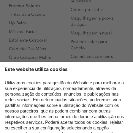
Sunscreen
Protetor Solares
Creme pós-solar
Tintas para Cabelo
Maquilhagem à prova
Lip Balm
de água
Máscara Facial
Maquilhagem natural
Esfoliante Corporal
Protetor solar para
Cabelo
Cuidado Das Mãos
Cosméticos coreanos
Óleo Corporal Mulher
Que formato de rosto
Bronzer
tenho?
Creme de Dia
Perfumes árabes
Sérum de Rosto
Novidades
Body mist & Spray
Melhores Perfumes
corporal
Femininos
Produtos para Cabelo
TOP 10: Perfumes
Homem
Masculinos
Espuma de Limpeza
Pestanas Postiças
Facial