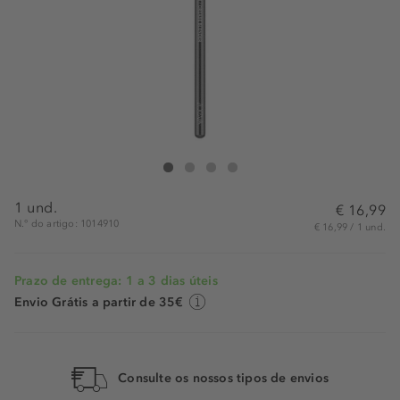
ZOEVA Cosmetics Eye Brushes 221 Crease Blender
Eye Brushes 221 Crease Blender
Eye Brushes 221 Crease Blender
Eye Brushes 221 Crease Blender
1 und.
€ 16,99
N.° do artigo: 1014910
€ 16,99 / 1 und.
Prazo de entrega: 1 a 3 dias úteis
Envio Grátis a partir de 35€
Consulte os nossos tipos de envios