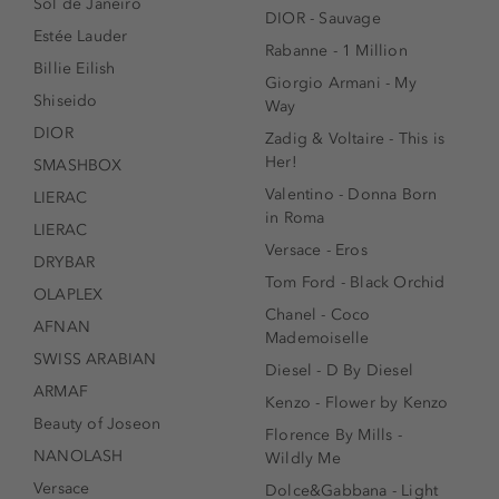
Sol de Janeiro
DIOR - Sauvage
Estée Lauder
Rabanne - 1 Million
Billie Eilish
Giorgio Armani - My
Shiseido
Way
DIOR
Zadig & Voltaire - This is
Her!
SMASHBOX
Valentino - Donna Born
LIERAC
in Roma
LIERAC
Versace - Eros
DRYBAR
Tom Ford - Black Orchid
OLAPLEX
Chanel - Coco
AFNAN
Mademoiselle
SWISS ARABIAN
Diesel - D By Diesel
ARMAF
Kenzo - Flower by Kenzo
Beauty of Joseon
Florence By Mills -
NANOLASH
Wildly Me
Versace
Dolce&Gabbana - Light