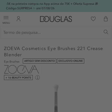
-5€ na primeira compra na App acima de 75€ + Oferta Supresa 🎁
Código SURPRESA ✨ até 07/08/26
MENU
ZOEVA Cosmetics
Eye Brushes 221 Crease
Blender
ARTIGO SEM DESCONTO
EXCLUSIVO ONLINE
Eye Brushes
+ 16 BEAUTY POINTS