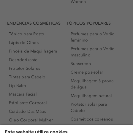
Women
TENDÊNCIAS COSMÉTICAS
TÓPICOS POPULARES
Tónico para Rosto
Perfumes para o Verão
feminino
Lápis de Olhos
Perfumes para o Verão
Pincéis de Maquilhagem
masculino
Desodorizante
Sunscreen
Protetor Solares
Creme pós-solar
Tintas para Cabelo
Maquilhagem à prova
Lip Balm
de água
Máscara Facial
Maquilhagem natural
Esfoliante Corporal
Protetor solar para
Cabelo
Cuidado Das Mãos
Cosméticos coreanos
Óleo Corporal Mulher
Que formato de rosto
Bronzer