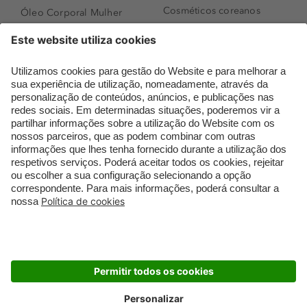
Cosméticos coreanos
Óleo Corporal Mulher
Que formato de rosto
Bronzer
tenho?
Creme de Dia
Perfumes árabes
Sérum de Rosto
Novidades
Body mist & Spray
Melhores Perfumes
corporal
Femininos
Produtos para Cabelo
TOP 10: Perfumes
Homem
Masculinos
Espuma de Limpeza
Pestanas Postiças
Facial
Creme Rosto Homem
Dermocosmética
Creme de Barbear &
Limpeza de Rosto
Depilatórios
Óleos para Cabelo e
Rímel colorido
Séruns
Embalagens Sustentáveis
Luxo Mais Sustentável
Cartão Douglas