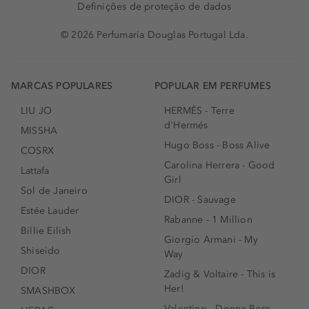
Definições de proteção de dados
© 2026 Perfumaria Douglas Portugal Lda.
MARCAS POPULARES
POPULAR EM PERFUMES
LIU JO
HERMÈS - Terre
d'Hermés
MISSHA
Hugo Boss - Boss Alive
COSRX
Carolina Herrera - Good
Lattafa
Girl
Sol de Janeiro
DIOR - Sauvage
Estée Lauder
Rabanne - 1 Million
Billie Eilish
Giorgio Armani - My
Shiseido
Way
DIOR
Zadig & Voltaire - This is
Her!
SMASHBOX
Valentino - Donna Born