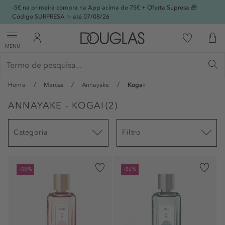
-5€ na primeira compra na App acima de 75€ + Oferta Supresa 🎁
Código SURPRESA ✨ até 07/08/26
MENU
Home
Marcas
Annayake
Kogai
ANNAYAKE - KOGAI
(
2
)
Categoria
Filtro
-58%
-56%