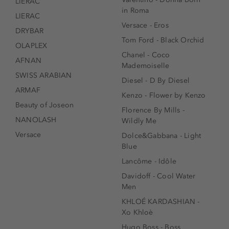
LIERAC
in Roma
LIERAC
Versace - Eros
DRYBAR
Tom Ford - Black Orchid
OLAPLEX
Chanel - Coco
AFNAN
Mademoiselle
SWISS ARABIAN
Diesel - D By Diesel
ARMAF
Kenzo - Flower by Kenzo
Beauty of Joseon
Florence By Mills -
NANOLASH
Wildly Me
Versace
Dolce&Gabbana - Light
Blue
Lancôme - Idôle
Davidoff - Cool Water
Men
KHLOÉ KARDASHIAN -
Xo Khloè
Hugo Boss - Boss