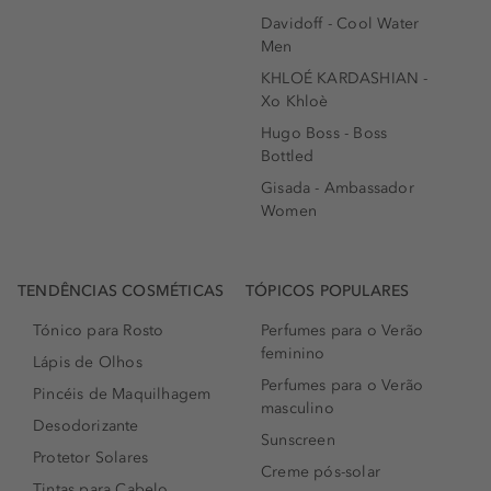
Davidoff - Cool Water
Men
KHLOÉ KARDASHIAN -
Xo Khloè
Hugo Boss - Boss
Bottled
Gisada - Ambassador
Women
TENDÊNCIAS COSMÉTICAS
TÓPICOS POPULARES
Tónico para Rosto
Perfumes para o Verão
feminino
Lápis de Olhos
Perfumes para o Verão
Pincéis de Maquilhagem
masculino
Desodorizante
Sunscreen
Protetor Solares
Creme pós-solar
Tintas para Cabelo