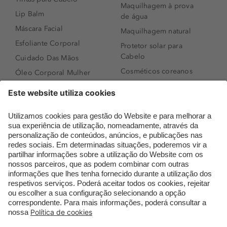
Maquilhagem à prova
Lip Balm
de água
Máscara Facial
Maquilhagem natural
Esfoliante Corporal
Protetor solar para
Cabelo
Cuidado Das Mãos
Cosméticos coreanos
Óleo Corporal Mulher
Que formato de rosto
Bronzer
tenho?
Creme de Dia
Perfumes árabes
Sérum de Rosto
Novidades
Body mist & Spray
Melhores Perfumes
corporal
Femininos
Produtos para Cabelo
TOP 10: Perfumes
Homem
Masculinos
Espuma de Limpeza
Pestanas Postiças
Facial
Creme Rosto Homem
Dermocosmética
Creme de Barbear &
Limpeza de Rosto