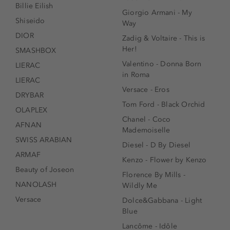
Billie Eilish
Giorgio Armani - My
Shiseido
Way
DIOR
Zadig & Voltaire - This is
Her!
SMASHBOX
Valentino - Donna Born
LIERAC
in Roma
LIERAC
Versace - Eros
DRYBAR
Tom Ford - Black Orchid
OLAPLEX
Chanel - Coco
AFNAN
Mademoiselle
SWISS ARABIAN
Diesel - D By Diesel
ARMAF
Kenzo - Flower by Kenzo
Beauty of Joseon
Florence By Mills -
NANOLASH
Wildly Me
Versace
Dolce&Gabbana - Light
Blue
Lancôme - Idôle