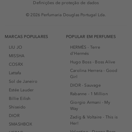
Definições de proteção de dados
© 2026 Perfumaria Douglas Portugal Lda.
MARCAS POPULARES
POPULAR EM PERFUMES
LIU JO
HERMÈS - Terre
d'Hermés
MISSHA
Hugo Boss - Boss Alive
COSRX
Carolina Herrera - Good
Lattafa
Girl
Sol de Janeiro
DIOR - Sauvage
Estée Lauder
Rabanne - 1 Million
Billie Eilish
Giorgio Armani - My
Shiseido
Way
DIOR
Zadig & Voltaire - This is
Her!
SMASHBOX
Valentino - Donna Born