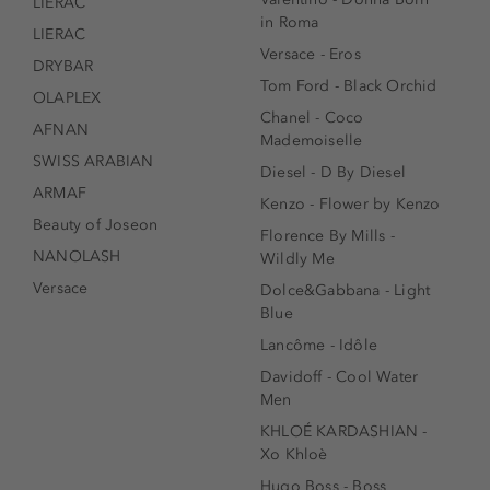
LIERAC
in Roma
LIERAC
Versace - Eros
DRYBAR
Tom Ford - Black Orchid
OLAPLEX
Chanel - Coco
AFNAN
Mademoiselle
SWISS ARABIAN
Diesel - D By Diesel
ARMAF
Kenzo - Flower by Kenzo
Beauty of Joseon
Florence By Mills -
NANOLASH
Wildly Me
Versace
Dolce&Gabbana - Light
Blue
Lancôme - Idôle
Davidoff - Cool Water
Men
KHLOÉ KARDASHIAN -
Xo Khloè
Hugo Boss - Boss