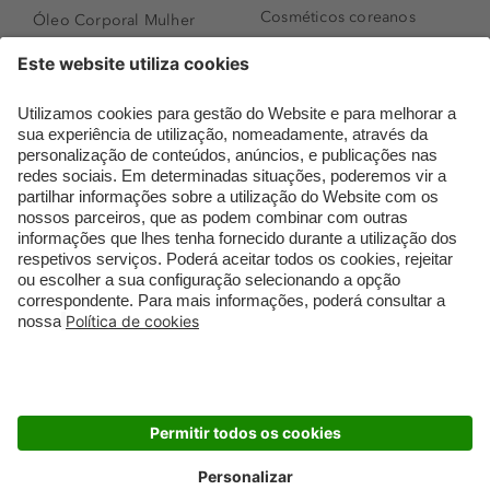
Cosméticos coreanos
Óleo Corporal Mulher
Que formato de rosto
Bronzer
tenho?
Creme de Dia
Perfumes árabes
Sérum de Rosto
Novidades
Body mist & Spray
Melhores Perfumes
corporal
Femininos
Produtos para Cabelo
TOP 10: Perfumes
Homem
Masculinos
Espuma de Limpeza
Pestanas Postiças
Facial
Creme Rosto Homem
Dermocosmética
Creme de Barbear &
Limpeza de Rosto
Depilatórios
Óleos para Cabelo e
Rímel colorido
Séruns
Embalagens Sustentáveis
Luxo Mais Sustentável
Cartão Douglas