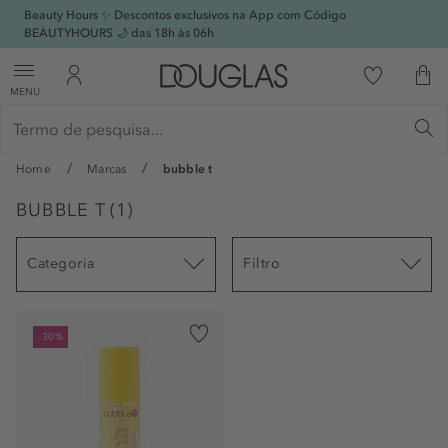
Beauty Hours ✨ Descontos exclusivos na App com Código
BEAUTYHOURS 🌙 das 18h às 06h
MENU
Home
Marcas
bubble t
BUBBLE T
(
1
)
Categoria
Filtro
-30%