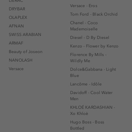
LIERAC
Versace - Eros
DRYBAR
Tom Ford - Black Orchid
OLAPLEX
Chanel - Coco
AFNAN
Mademoiselle
SWISS ARABIAN
Diesel - D By Diesel
ARMAF
Kenzo - Flower by Kenzo
Beauty of Joseon
Florence By Mills -
NANOLASH
Wildly Me
Versace
Dolce&Gabbana - Light
Blue
Lancôme - Idôle
Davidoff - Cool Water
Men
KHLOÉ KARDASHIAN -
Xo Khloè
Hugo Boss - Boss
Bottled