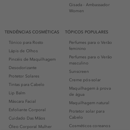
Gisada - Ambassador
Women
TENDÊNCIAS COSMÉTICAS
TÓPICOS POPULARES
Tónico para Rosto
Perfumes para o Verão
feminino
Lápis de Olhos
Perfumes para o Verão
Pincéis de Maquilhagem
masculino
Desodorizante
Sunscreen
Protetor Solares
Creme pós-solar
Tintas para Cabelo
Maquilhagem à prova
Lip Balm
de água
Máscara Facial
Maquilhagem natural
Esfoliante Corporal
Protetor solar para
Cabelo
Cuidado Das Mãos
Cosméticos coreanos
Óleo Corporal Mulher