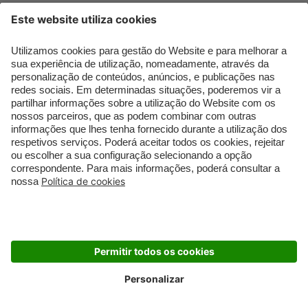
Que formato de rosto
Bronzer
tenho?
Creme de Dia
Perfumes árabes
Sérum de Rosto
Novidades
Body mist & Spray
Melhores Perfumes
corporal
Femininos
Produtos para Cabelo
TOP 10: Perfumes
Homem
Masculinos
Espuma de Limpeza
Pestanas Postiças
Facial
Creme Rosto Homem
Dermocosmética
Creme de Barbear &
Limpeza de Rosto
Depilatórios
Óleos para Cabelo e
Rímel colorido
Séruns
Embalagens Sustentáveis
Luxo Mais Sustentável
Cartão Douglas