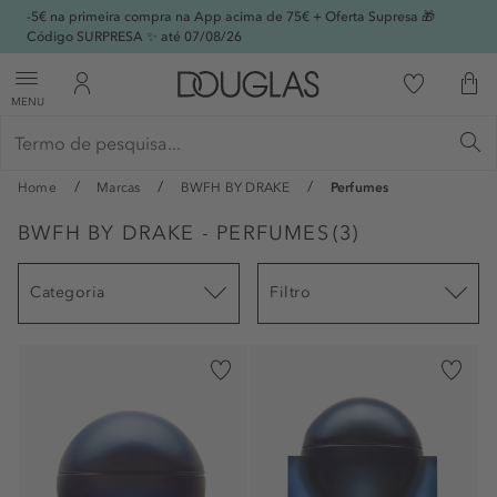
-5€ na primeira compra na App acima de 75€ + Oferta Supresa 🎁
Código SURPRESA ✨ até 07/08/26
MENU
Home
Marcas
BWFH BY DRAKE
Perfumes
BWFH BY DRAKE - PERFUMES
(
3
)
Categoria
Filtro