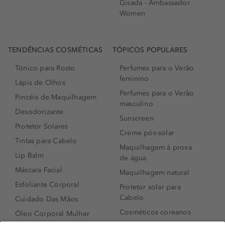
Gisada - Ambassador
Women
TENDÊNCIAS COSMÉTICAS
TÓPICOS POPULARES
Tónico para Rosto
Perfumes para o Verão
feminino
Lápis de Olhos
Perfumes para o Verão
Pincéis de Maquilhagem
masculino
Desodorizante
Sunscreen
Protetor Solares
Creme pós-solar
Tintas para Cabelo
Maquilhagem à prova
Lip Balm
de água
Máscara Facial
Maquilhagem natural
Esfoliante Corporal
Protetor solar para
Cabelo
Cuidado Das Mãos
Cosméticos coreanos
Óleo Corporal Mulher