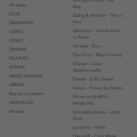
Giorgio Armani - My
Shiseido
Way
DIOR
Zadig & Voltaire - This is
Her!
SMASHBOX
Valentino - Donna Born
LIERAC
in Roma
LIERAC
Versace - Eros
DRYBAR
Tom Ford - Black Orchid
OLAPLEX
Chanel - Coco
AFNAN
Mademoiselle
SWISS ARABIAN
Diesel - D By Diesel
ARMAF
Kenzo - Flower by Kenzo
Beauty of Joseon
Florence By Mills -
NANOLASH
Wildly Me
Versace
Dolce&Gabbana - Light
Blue
Lancôme - Idôle
Davidoff - Cool Water