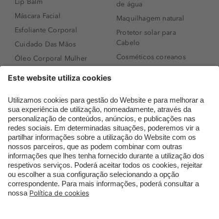
Lip Balm
de água
Máscara Facial
Maquilhagem natural
Esfoliante Corporal
Protetor solar para
Cabelo
Cuidado Das Mãos
Cosméticos coreanos
Óleo Corporal Mulher
Que formato de rosto
Bronzer
tenho?
Creme de Dia
Perfumes árabes
Sérum de Rosto
Novidades
Body mist & Spray
Melhores Perfumes
corporal
Femininos
Produtos para Cabelo
TOP 10: Perfumes
Homem
Masculinos
Espuma de Limpeza
Pestanas Postiças
Facial
Creme Rosto Homem
Dermocosmética
Creme de Barbear &
Limpeza de Rosto
Depilatórios
Óleos para Cabelo e