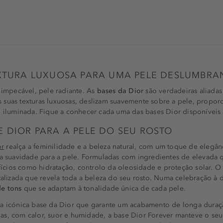
EXTURA LUXUOSA PARA UMA PELE DESLUMBRA
a impecável, pele radiante. As
bases da Dior
são verdadeiras aliada
 suas texturas luxuosas, deslizam suavemente sobre a pele, propo
e iluminada. Fique a conhecer cada uma das bases Dior disponíveis 
 DIOR PARA A PELE DO SEU ROSTO
or
realça a feminilidade e a beleza natural, com um toque de elegânc
la suavidade para a pele. Formuladas com ingredientes de elevada 
cios como hidratação, controlo da oleosidade e proteção solar. O 
italizada que revela toda a beleza do seu rosto. Numa celebração à 
de tons
que se adaptam à tonalidade única de cada pele.
a icónica base da Dior que garante um acabamento de longa duraçã
as, com calor, suor e humidade, a base Dior Forever manteve o seu 