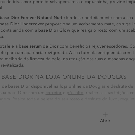
os de íris, amor-perfeito selvagem, rosa e capuchinha, previne impe
l.
base Dior Forever Natural Nude
funde-se perfeitamente com a sua 
base Dior Undercover
proporciona um acabamento mate, corrige im
 conta ainda com a
base Dior Glow
que realça o rosto com um acab
sa.
otale
é a
base sérum da Dior
com benefícios rejuvenescedores. Com
pele para um aparência revigorada. A sua fórmula enriquecida com
az na melhoria da firmeza da pele, na redução das ruas e manchas en
revitalizada.
 BASE DIOR NA LOJA ONLINE DA DOUGLAS
 de bases Dior disponível na loja online
da Douglas e desfrute de 
a sua base Dior com um
corretor
e
pó solto
, realce as suas feições 
em. Realce toda a beleza do seu rosto e desfrute do luxo, requinte
Abrir