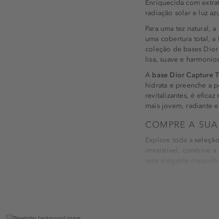
Enriquecida com extrat
radiação solar e luz azu
Para uma tez natural, a
uma cobertura total, a
coleção de bases Dior
lisa, suave e harmonio
A
base Dior Capture T
hidrata e preenche a 
revitalizantes, é efic
mais jovem, radiante e 
COMPRE A SUA
Explore toda a
seleção
irresistível, combine 
uma elegante maquilhag