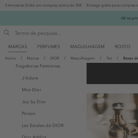
3 Amostras Grátis em compras acima de 50€
Entrega grátis para compras 
-5€ na pr
MARCAS
PERFUMES
MAQUILHAGEM
ROSTO
Home
Marcas
DIOR
Maquilhagem
Tez
Bases de
Fragrâncias Femininas
J'Adore
Miss Dior
Joy by Dior
Poison
Les Escales de DIOR
Dior Addict