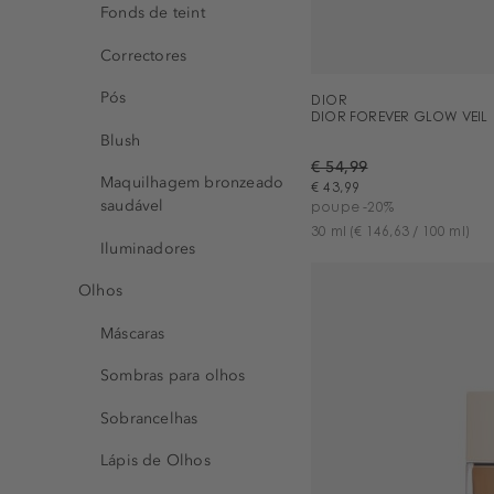
Fonds de teint
Correctores
Pós
DIOR
DIOR FOREVER GLOW VEIL
Blush
€ 54,99
Maquilhagem bronzeado
€ 43,99
saudável
poupe -20%
30 ml
(€ 146,63 / 100 ml)
Iluminadores
Olhos
Máscaras
Sombras para olhos
Sobrancelhas
Lápis de Olhos