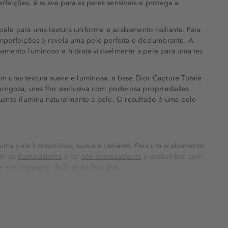
rfeições, é suave para as peles sensíveis e protege a
pele para uma textura uniforme e acabamento radiante. Para
perfeições e revela uma pele perfeita e deslumbrante. A
amento luminoso e hidrata visivelmente a pele para uma tez
 uma textura suave e luminosa, a base Dior Capture Totale
 Longoza, uma flor exclusiva com poderosa propriedades
quanto ilumina naturalmente a pele. O resultado é uma pele
uma pele harmoniosa, suave e radiante. Para um acabamento
com os
iluminadores
e os
pós bronzeadores
e deslumbre com
 e sofisticação da Dior na Douglas.