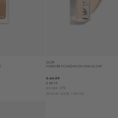
DIOR
E
FOREVER FOUNDATION SKIN GLOW
€ 64,99
€ 48,99
poupe -25%
30 ml
(€ 163,30 / 100 ml)