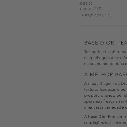
€ 54,99
poupe -26%
14 ml
(€ 3,93 / 1 ml)
BASE DIOR: T
Tez perfeita, cobertur
maquilhagem única. As
naturalmente perfeita 
A MELHOR BASE
A
maquilhagem da Di
texturas luxuosas e pe
proporcionando benefí
aparência fresca e rev
uma vasta variedade 
A
base Dior Forever
é 
condições mais extrem