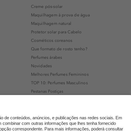
Creme pós-solar
Maquilhagem à prova de água
Maquilhagem natural
Protetor solar para Cabelo
Cosméticos coreanos
Que formato de rosto tenho?
Perfumes árabes
Novidades
Melhores Perfumes Femininos
TOP 10: Perfumes Masculinos
Pestanas Postiças
Creme Rosto Homem
Creme de Barbear & Depilatórios
Rímel colorido
Embalagens Sustentáveis