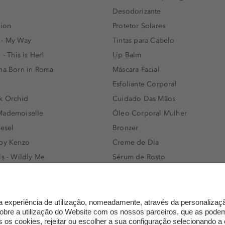
Desodorizante
lion
Protetor Solares
 - My Way
Tintas para Cabelo
 - This is Her!
Lip Balm
nna Born in Roma
Máscara Facial
Esfoliante Corporal
k Orchid
Cuidado Das Mãos
Mademoiselle
Óleo Corporal Mulher
iesel
Bronzer
 by Kenzo
Creme de Dia
ls - Wildly Me
Sérum de Rosto
- Light Blue
Body mist & Spray corporal
e
Produtos para Cabelo Homem
l Water Men
Espuma de Limpeza Facial
IAN - Xo Khloè
Dermocosmética