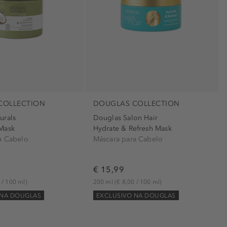
preservação de cores (1)
protege (1)
reforça (1)
refrescante (1)
reparador (2)
sedoso (2)
suave para a pele (1)
COLLECTION
DOUGLAS COLLECTION
urals
Douglas Salon Hair
Mask
Hydrate & Refresh Mask
a Cabelo
Máscara para Cabelo
€ 15,99
 / 100 ml)
200 ml
(€ 8,00 / 100 ml)
 NA DOUGLAS
EXCLUSIVO NA DOUGLAS