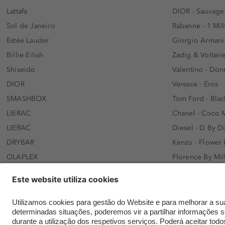
Lattafa
DIOR - Sauvage
Sol de Janeiro
Rabanne - 1 Mil
Estée Lauder
Giorgio Armani
Billie Eilish
Zadig & Voltaire
Shiseido
Valentino - Do
DIOR
Versace - Eros
SMASHBOX
Tom Ford - Blac
LIERAC
Chanel - Coco 
LIERAC
Diesel - D By D
DRYBAR
Kenzo - Flower
OLAPLEX
Florence By Mil
AFNAN
Dolce&Gabbana 
SWISS ARABIAN
Lancôme - Idôl
ARMAF
Davidoff - Coo
Beauty of Joseon
KHLOÉ KARDASH