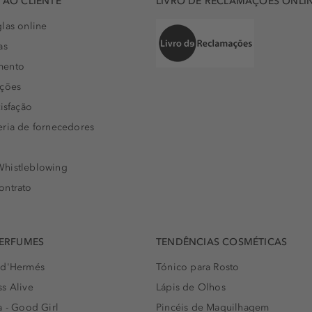
AO CLIENTE
LIVRO DE RECLAMAÇÕES ONLI
las online
as
mento
uções
isfação
eria de fornecedores
histleblowing
ontrato
PERFUMES
TENDÊNCIAS COSMÉTICAS
 d'Hermés
Tónico para Rosto
s Alive
Lápis de Olhos
a - Good Girl
Pincéis de Maquilhagem