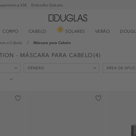
superiores a 35€
Embrulho Gratuito
CORPO
CABELO
SOLARES
VERÃO
DOUGL
com o Cabelo
Máscara para Cabelo
TION - MÁSCARA PARA CABELO
(
4
)
GÊNERO
ÁREA DE APLI
unisexo (3)
cabelo (4)
feminino (1)
vegan (1)