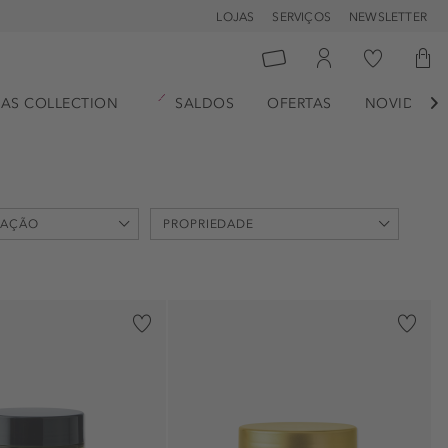
LOJAS
SERVIÇOS
NEWSLETTER
AS COLLECTION
SALDOS
OFERTAS
NOVIDADE

CAÇÃO
PROPRIEDADE
anti-queda de cabelo (1)
glossy (1)
limpeza (1)
manutenção (3)
nutritivo (2)