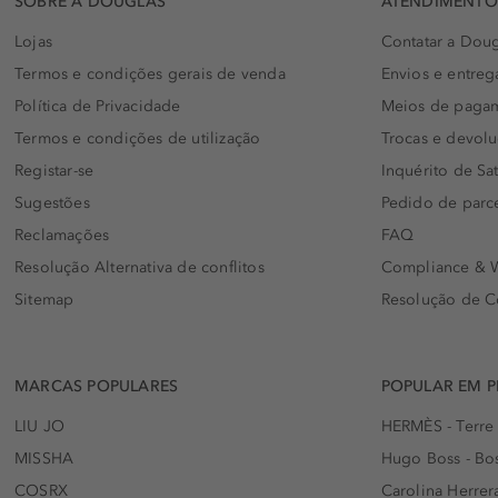
SOBRE A DOUGLAS
ATENDIMENTO 
Lojas
Contatar a Doug
Termos e condições gerais de venda
Envios e entreg
Política de Privacidade
Meios de paga
Termos e condições de utilização
Trocas e devol
Registar-se
Inquérito de Sat
Sugestões
Pedido de parc
Reclamações
FAQ
Resolução Alternativa de conflitos
Compliance & W
Sitemap
Resolução de C
MARCAS POPULARES
POPULAR EM 
LIU JO
HERMÈS - Terre
MISSHA
Hugo Boss - Bos
COSRX
Carolina Herrer