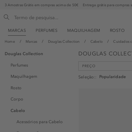
3 Amostras Grátis em compras acima de 50€
Entrega grátis para compras 
MARCAS
PERFUMES
MAQUILHAGEM
ROSTO
Home
Marcas
Douglas Collection
Cabelo
Cuidados 
DOUGLAS COLLEC
Douglas Collection
Perfumes
PREÇO
min
max
Maquilhagem
Seleção:
-
€
€
Rosto
Corpo
Cabelo
Acessórios para Cabelo