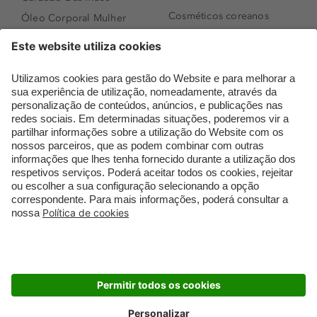
Cosméticos coreanos
Óleo Corporal Mulher
Que formato de rosto
Bronzer
tenho?
Creme de Dia
Perfumes árabes
Sérum de Rosto
Novidades
Body mist & Spray
Melhores Perfumes
corporal
Femininos
Produtos para Cabelo
TOP 10: Perfumes
Homem
Masculinos
Espuma de Limpeza
Pestanas Postiças
Facial
Creme Rosto Homem
Dermocosmética
Creme de Barbear &
Limpeza de Rosto
Depilatórios
Óleos para Cabelo e
Rímel colorido
Séruns
Embalagens Sustentáveis
Luxo Mais Sustentável