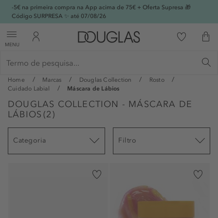
-5€ na primeira compra na App acima de 75€ + Oferta Supresa 🎁
Código SURPRESA ✨ até 07/08/26
MENU
Home
Marcas
Douglas Collection
Rosto
Cuidado Labial
Máscara de Lábios
DOUGLAS COLLECTION - MÁSCARA DE
LÁBIOS
(
2
)
Categoria
Filtro