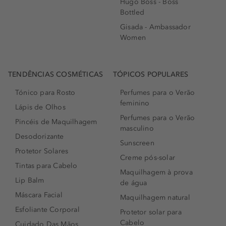
Hugo Boss - Boss
Bottled
Gisada - Ambassador
Women
TENDÊNCIAS COSMÉTICAS
TÓPICOS POPULARES
Tónico para Rosto
Perfumes para o Verão
feminino
Lápis de Olhos
Perfumes para o Verão
Pincéis de Maquilhagem
masculino
Desodorizante
Sunscreen
Protetor Solares
Creme pós-solar
Tintas para Cabelo
Maquilhagem à prova
Lip Balm
de água
Máscara Facial
Maquilhagem natural
Esfoliante Corporal
Protetor solar para
Cabelo
Cuidado Das Mãos