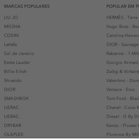
MARCAS POPULARES
POPULAR EM 
LIU JO
HERMÈS - Terre
MISSHA
Hugo Boss - Bos
COSRX
Carolina Herrer
Lattafa
DIOR - Sauvage
Sol de Janeiro
Rabanne - 1 Mil
Estée Lauder
Giorgio Armani
Billie Eilish
Zadig & Voltaire
Shiseido
Valentino - Do
DIOR
Versace - Eros
SMASHBOX
Tom Ford - Blac
LIERAC
Chanel - Coco 
LIERAC
Diesel - D By D
DRYBAR
Kenzo - Flower
OLAPLEX
Florence By Mil