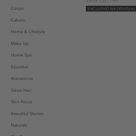
3 ml
(€ 1,33 / 1 ml)
Corpo
EXCLUSIVO NA DOUGLAS
Cabelo
Home & Lifestyle
Make Up
Home Spa
Essential
Acessórios
Salon Hair
Skin Focus
Beautiful Stories
Naturals