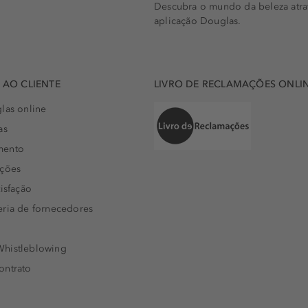
Descubra o mundo da beleza atra
aplicação Douglas.
AO CLIENTE
LIVRO DE RECLAMAÇÕES ONLI
las online
as
mento
uções
isfação
eria de fornecedores
histleblowing
ontrato