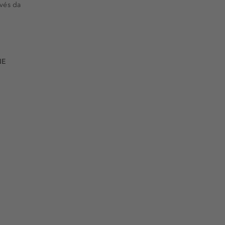
vés da
NE