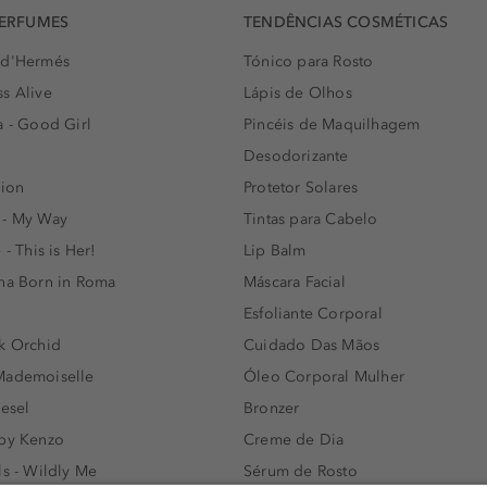
PERFUMES
TENDÊNCIAS COSMÉTICAS
 d'Hermés
Tónico para Rosto
s Alive
Lápis de Olhos
a - Good Girl
Pincéis de Maquilhagem
Desodorizante
lion
Protetor Solares
 - My Way
Tintas para Cabelo
 - This is Her!
Lip Balm
nna Born in Roma
Máscara Facial
Esfoliante Corporal
k Orchid
Cuidado Das Mãos
Mademoiselle
Óleo Corporal Mulher
iesel
Bronzer
 by Kenzo
Creme de Dia
ls - Wildly Me
Sérum de Rosto