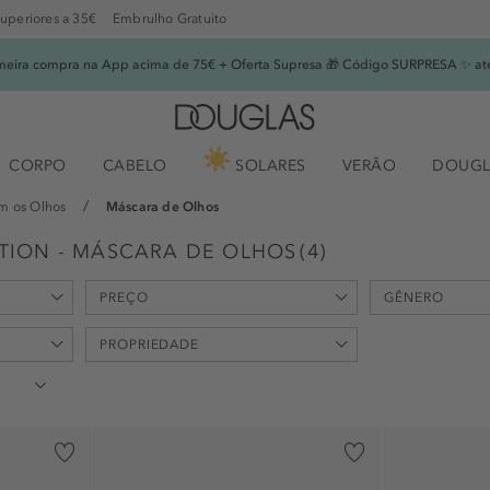
superiores a 35€
Embrulho Gratuito
imeira compra na App acima de 75€ + Oferta Supresa 🎁 Código SURPRESA ✨ at
CORPO
CABELO
SOLARES
VERÃO
DOUGL
m os Olhos
Máscara de Olhos
TION - MÁSCARA DE OLHOS
(
4
)
PREÇO
GÊNERO
min
max
PROPRIEDADE
-
€
€
os (3)
unisexo (3)
feminino (1)
anti-envelhecimento (2)
anti-olheiras (3)