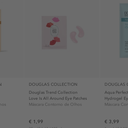
aperto (1)
 (2)
brilhante (1)
calmante (1)
consolidante (1)
hidratante (2)
inspirador (1)
manutenção (3)
refrescante (1)
revitalizar (2)
N
DOUGLAS COLLECTION
DOUGLAS 
Douglas Trend Collection
Aqua Perfec
Love Is All Around Eye Patches
Hydrogel Ey
hos
Máscara Contorno de Olhos
Máscara Con
€ 1,99
€ 3,99