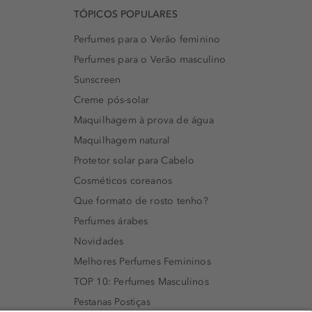
TÓPICOS POPULARES
Perfumes para o Verão feminino
Perfumes para o Verão masculino
Sunscreen
Creme pós-solar
Maquilhagem à prova de água
Maquilhagem natural
Protetor solar para Cabelo
Cosméticos coreanos
Que formato de rosto tenho?
Perfumes árabes
Novidades
Melhores Perfumes Femininos
TOP 10: Perfumes Masculinos
Pestanas Postiças