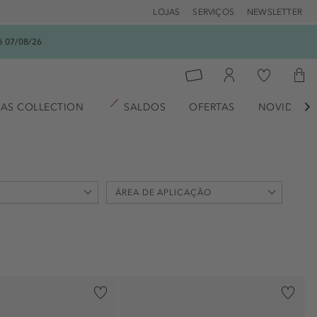
LOJAS
SERVIÇOS
NEWSLETTER
é 07/08/26
AS COLLECTION
SALDOS
OFERTAS
NOVIDADE

ÁREA DE APLICAÇÃO
olhos (4)
rosto (2)