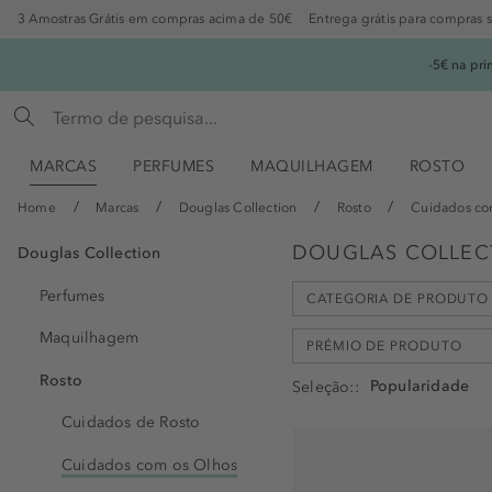
3 Amostras Grátis em compras acima de 50€
Entrega grátis para compras 
-5€ na pr
MARCAS
PERFUMES
MAQUILHAGEM
ROSTO
Home
Marcas
Douglas Collection
Rosto
Cuidados co
DOUGLAS COLLEC
Douglas Collection
Perfumes
CATEGORIA DE PRODUTO
Maquilhagem
PRÉMIO DE PRODUTO
Rosto
Seleção:
Máscara Contorno de Olh
Cuidados de Rosto
Cuidado de Olhos (1)
livre de parabens (1)
Cuidados com os Olhos
livre de silicone (2)