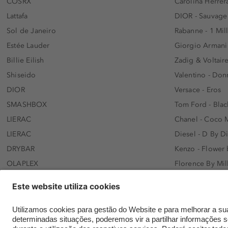
COSRX
Carolina Herrer
Lattafa
DIOR - Sauvage
Sol de Janeiro
Rabanne - 1 Mil
Estée Lauder
Giorgio Armani
Billie Eilish
Zadig & Voltaire
Shiseido
Valentino - Do
DIOR
Versace - Eros
SMASHBOX
Tom Ford - Blac
LIERAC
Chanel - Coco 
LIERAC
Diesel - D By D
DRYBAR
Kenzo - Flower
OLAPLEX
Florence By Mil
AFNAN
Dolce&Gabbana 
SWISS ARABIAN
Lancôme - Idôl
ARMAF
Davidoff - Coo
Beauty of Joseon
KHLOÉ KARDASH