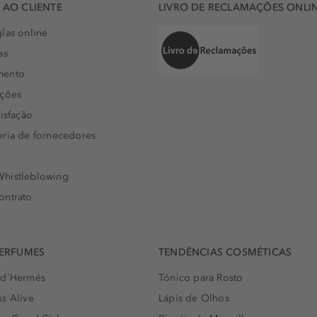
AO CLIENTE
LIVRO DE RECLAMAÇÕES ONLI
las online
as
mento
uções
isfação
eria de fornecedores
histleblowing
ontrato
PERFUMES
TENDÊNCIAS COSMÉTICAS
 d'Hermés
Tónico para Rosto
s Alive
Lápis de Olhos