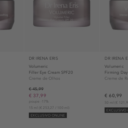
DR IRENA ERIS
DR IRENA E
Volumeric
Volumeric
Filler Eye Cream SPF20
Firming Day
Creme de Olhos
Creme de R
€ 45,99
€ 37,99
€ 60,99
poupe -17%
50 ml
(€ 121,9
15 ml
(€ 253,27 / 100 ml)
EXCLUSIVO 
EXCLUSIVO ONLINE