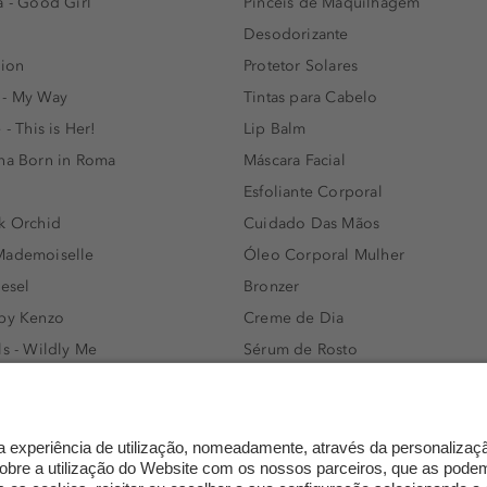
a - Good Girl
Pincéis de Maquilhagem
Desodorizante
lion
Protetor Solares
 - My Way
Tintas para Cabelo
 - This is Her!
Lip Balm
nna Born in Roma
Máscara Facial
Esfoliante Corporal
k Orchid
Cuidado Das Mãos
Mademoiselle
Óleo Corporal Mulher
iesel
Bronzer
 by Kenzo
Creme de Dia
ls - Wildly Me
Sérum de Rosto
- Light Blue
Body mist & Spray corporal
e
Produtos para Cabelo Homem
l Water Men
Espuma de Limpeza Facial
IAN - Xo Khloè
Dermocosmética