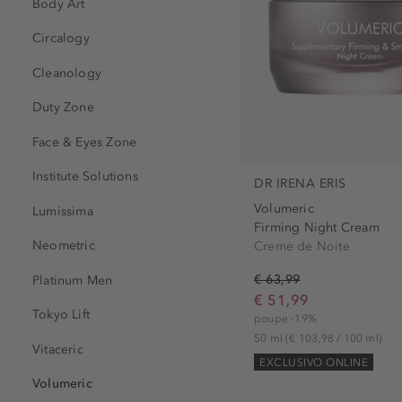
Body Art
Circalogy
Cleanology
Duty Zone
Face & Eyes Zone
Institute Solutions
DR IRENA ERIS
Volumeric
Lumissima
Firming Night Cream
Neometric
Creme de Noite
€ 63,99
Platinum Men
€ 51,99
Tokyo Lift
poupe -19%
50 ml
(€ 103,98 / 100 ml)
Vitaceric
EXCLUSIVO ONLINE
Volumeric