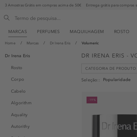
3 Amostras Grátis em compras acima de 50€
Entrega grátis para compras 
MARCAS
PERFUMES
MAQUILHAGEM
ROSTO
Home
Marcas
Dr Irena Eris
Volumeric
DR IRENA ERIS - 
Dr Irena Eris
Rosto
CATEGORIA DE PRODUTO
Corpo
Seleção:
Cabelo
Creme de Noite (1)
-19%
Algorithm
Creme de Olhos (1)
Creme de Pescoço (1)
Aquality
Creme de Rosto (1)
Autorithy