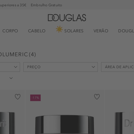
superiores a 35€
Embrulho Gratuito
CORPO
CABELO
SOLARES
VERÃO
DOUGL
VOLUMERIC
(
4
)
PREÇO
ÁREA DE APLI
min
max
-
€
€
decote (1)
-17%
olhos (1)
pescoço (1)
rosto (3)