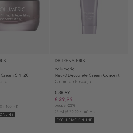
RIS
DR IRENA ERIS
Volumeric
 Cream SPF 20
Neck&Deccolete Cream Concent
osto
Creme de Pescoço
€ 38,99
€ 29,99
poupe -23%
8 / 100 ml)
75 ml
(€ 39,99 / 100 ml)
ONLINE
EXCLUSIVO ONLINE