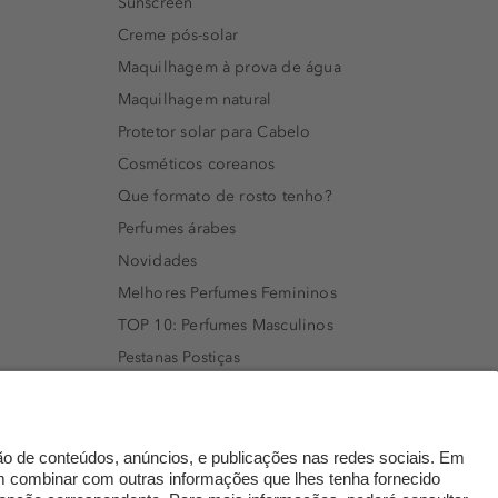
Sunscreen
Creme pós-solar
Maquilhagem à prova de água
Maquilhagem natural
Protetor solar para Cabelo
Cosméticos coreanos
Que formato de rosto tenho?
Perfumes árabes
Novidades
Melhores Perfumes Femininos
TOP 10: Perfumes Masculinos
Pestanas Postiças
Creme Rosto Homem
Creme de Barbear & Depilatórios
Rímel colorido
Embalagens Sustentáveis