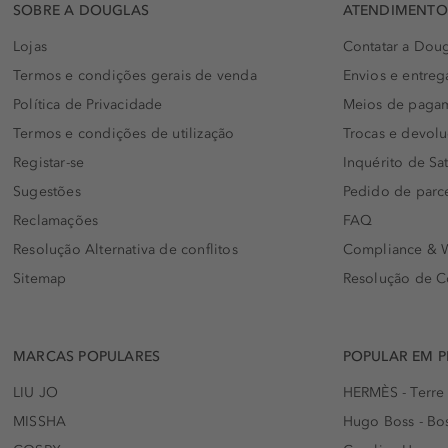
SOBRE A DOUGLAS
ATENDIMENTO 
Lojas
Contatar a Doug
Termos e condições gerais de venda
Envios e entreg
Política de Privacidade
Meios de paga
Termos e condições de utilização
Trocas e devol
Registar-se
Inquérito de Sat
Sugestões
Pedido de parc
Reclamações
FAQ
Resolução Alternativa de conflitos
Compliance & W
Sitemap
Resolução de C
MARCAS POPULARES
POPULAR EM 
LIU JO
HERMÈS - Terre
MISSHA
Hugo Boss - Bos