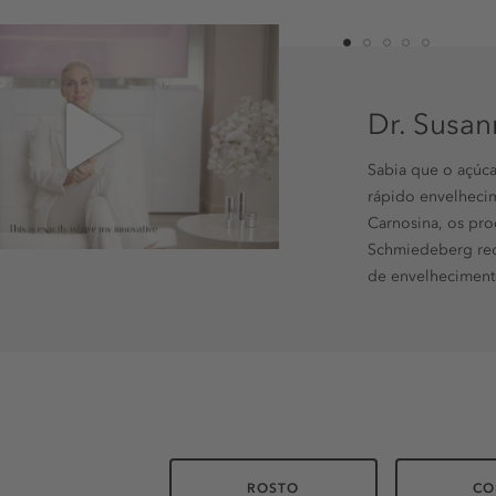
1
2
3
4
5
Dr. Susa
Sabia que o açúca
rápido envelhecim
Carnosina, os pr
Schmiedeberg red
de envelheciment
ROSTO
CO