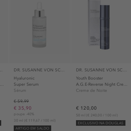
E VON SCHMIEDEBERG
DR. SUSANNE VON SCHMIEDEBERG
DR. SUSANNE VON SCHMIEDEBERG
Hyaluronic
Youth Booster
G.E.-Reverse Double Serum
Super Serum
A.G.E-Reverse Night Cream
Sérum
Creme de Noite
€ 59,99
€ 35,90
€ 120,00
poupe -40%
50 ml
(€ 240,00 / 100 ml)
30 ml
(€ 119,67 / 100 ml)
EXCLUSIVO NA DOUGLAS
ARTIGO EM SALDO