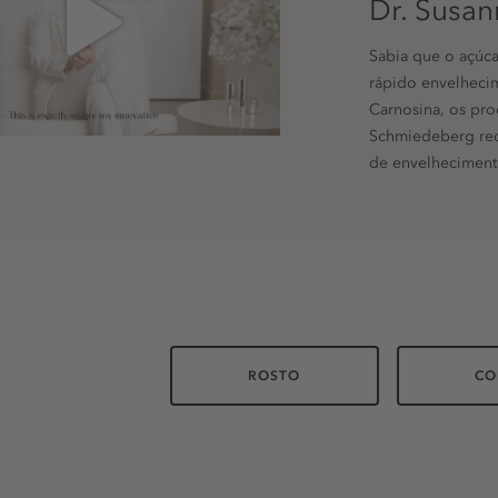
Dr. Susa
Sabia que o açúca
rápido envelhecim
Carnosina, os pr
Schmiedeberg red
de envelheciment
ROSTO
CO