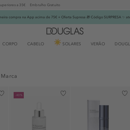
superiores a 35€
Embrulho Gratuito
imeira compra na App acima de 75€ + Oferta Supresa 🎁 Código SURPRESA ✨ at
CORPO
CABELO
SOLARES
VERÃO
DOUGL
 Marca
-40%