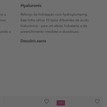
Hyaluronic
ne o
Reforço da hidratação com hydroplumping:
anos.
Esta linha utiliza 10 tipos diferentes de ácido
hialurónico - para um efeito hidratante e de
rando a
preenchimento imediato e duradouro.
Descobrir agora
-30%