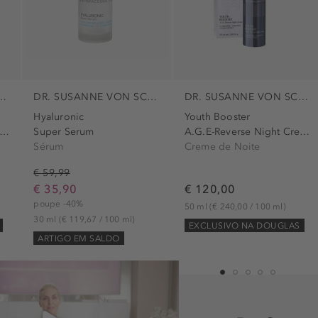
E VON SCHMIEDEBERG
DR. SUSANNE VON SCHMIEDEBERG
DR. SUSANNE VON SCHMIEDEBERG
Hyaluronic
Youth Booster
G.E.-Reverse Double Serum
Super Serum
A.G.E-Reverse Night Cream
Sérum
Creme de Noite
€ 59,99
€ 35,90
€ 120,00
poupe -40%
50 ml
(€ 240,00 / 100 ml)
30 ml
(€ 119,67 / 100 ml)
EXCLUSIVO NA DOUGLAS
ARTIGO EM SALDO
1
2
3
4
5