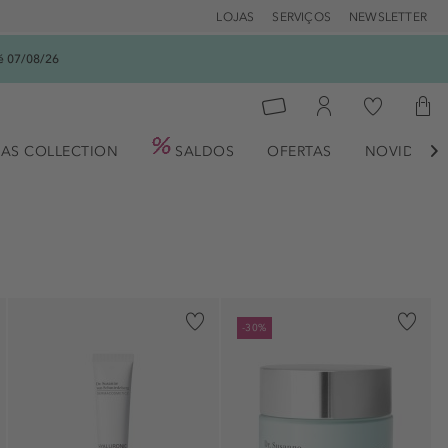
LOJAS
SERVIÇOS
NEWSLETTER
é 07/08/26
AS COLLECTION
SALDOS
OFERTAS
NOVIDADE

-30%