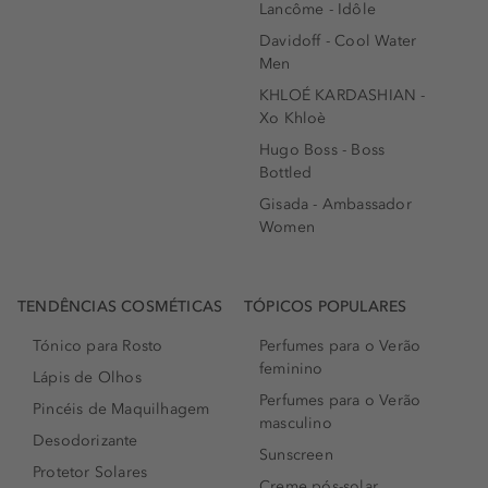
Lancôme - Idôle
Davidoff - Cool Water
Men
KHLOÉ KARDASHIAN -
Xo Khloè
Hugo Boss - Boss
Bottled
Gisada - Ambassador
Women
TENDÊNCIAS COSMÉTICAS
TÓPICOS POPULARES
Tónico para Rosto
Perfumes para o Verão
feminino
Lápis de Olhos
Perfumes para o Verão
Pincéis de Maquilhagem
masculino
Desodorizante
Sunscreen
Protetor Solares
Creme pós-solar