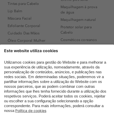
Tintas para Cabelo
Maquilhagem à prova
Lip Balm
de água
Máscara Facial
Maquilhagem natural
Esfoliante Corporal
Protetor solar para
Cabelo
Cuidado Das Mãos
Cosméticos coreanos
Óleo Corporal Mulher
Que formato de rosto
Bronzer
tenho?
Creme de Dia
Perfumes árabes
Sérum de Rosto
Novidades
Body mist & Spray
Melhores Perfumes
corporal
Femininos
Produtos para Cabelo
TOP 10: Perfumes
Homem
Masculinos
Espuma de Limpeza
Pestanas Postiças
Facial
Creme Rosto Homem
Dermocosmética