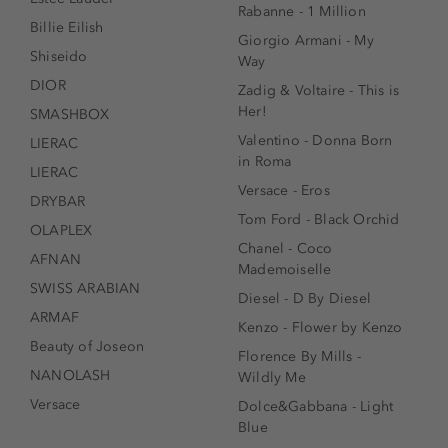
Rabanne - 1 Million
Billie Eilish
Giorgio Armani - My
Shiseido
Way
DIOR
Zadig & Voltaire - This is
Her!
SMASHBOX
Valentino - Donna Born
LIERAC
in Roma
LIERAC
Versace - Eros
DRYBAR
Tom Ford - Black Orchid
OLAPLEX
Chanel - Coco
AFNAN
Mademoiselle
SWISS ARABIAN
Diesel - D By Diesel
ARMAF
Kenzo - Flower by Kenzo
Beauty of Joseon
Florence By Mills -
NANOLASH
Wildly Me
Versace
Dolce&Gabbana - Light
Blue