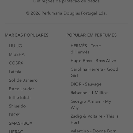
Definições de proteção de dados
© 2026 Perfumaria Douglas Portugal Lda.
MARCAS POPULARES
POPULAR EM PERFUMES
LIU JO
HERMÈS - Terre
d'Hermés
MISSHA
Hugo Boss - Boss Alive
COSRX
Carolina Herrera - Good
Lattafa
Girl
Sol de Janeiro
DIOR - Sauvage
Estée Lauder
Rabanne - 1 Million
Billie Eilish
Giorgio Armani - My
Shiseido
Way
DIOR
Zadig & Voltaire - This is
Her!
SMASHBOX
Valentino - Donna Born
LIERAC