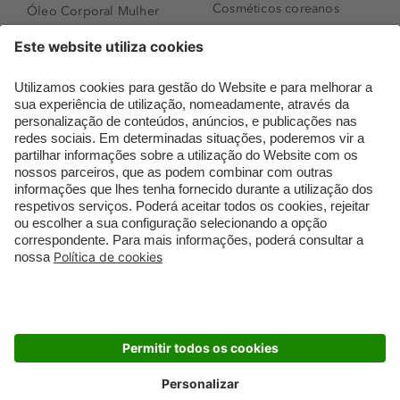
Cosméticos coreanos
Óleo Corporal Mulher
Que formato de rosto
Bronzer
tenho?
Creme de Dia
Perfumes árabes
Sérum de Rosto
Novidades
Body mist & Spray
Melhores Perfumes
corporal
Femininos
Produtos para Cabelo
TOP 10: Perfumes
Homem
Masculinos
Espuma de Limpeza
Pestanas Postiças
Facial
Creme Rosto Homem
Dermocosmética
Creme de Barbear &
Limpeza de Rosto
Depilatórios
Óleos para Cabelo e
Rímel colorido
Séruns
Embalagens Sustentáveis
Luxo Mais Sustentável
Cartão Douglas