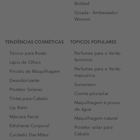
Bottled
Gisada - Ambassador
Women
TENDÊNCIAS COSMÉTICAS
TÓPICOS POPULARES
Tónico para Rosto
Perfumes para o Verão
feminino
Lápis de Olhos
Perfumes para o Verão
Pincéis de Maquilhagem
masculino
Desodorizante
Sunscreen
Protetor Solares
Creme pós-solar
Tintas para Cabelo
Maquilhagem à prova
Lip Balm
de água
Máscara Facial
Maquilhagem natural
Esfoliante Corporal
Protetor solar para
Cabelo
Cuidado Das Mãos