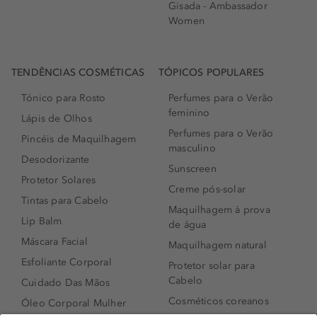
Gisada - Ambassador
Women
TENDÊNCIAS COSMÉTICAS
TÓPICOS POPULARES
Tónico para Rosto
Perfumes para o Verão
feminino
Lápis de Olhos
Perfumes para o Verão
Pincéis de Maquilhagem
masculino
Desodorizante
Sunscreen
Protetor Solares
Creme pós-solar
Tintas para Cabelo
Maquilhagem à prova
Lip Balm
de água
Máscara Facial
Maquilhagem natural
Esfoliante Corporal
Protetor solar para
Cabelo
Cuidado Das Mãos
Cosméticos coreanos
Óleo Corporal Mulher