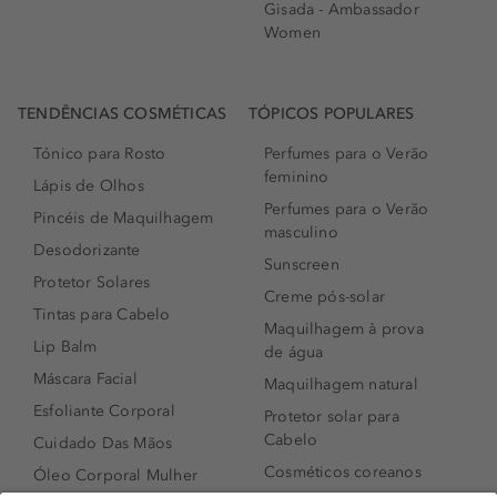
Gisada - Ambassador
Women
TENDÊNCIAS COSMÉTICAS
TÓPICOS POPULARES
Tónico para Rosto
Perfumes para o Verão
feminino
Lápis de Olhos
Perfumes para o Verão
Pincéis de Maquilhagem
masculino
Desodorizante
Sunscreen
Protetor Solares
Creme pós-solar
Tintas para Cabelo
Maquilhagem à prova
Lip Balm
de água
Máscara Facial
Maquilhagem natural
Esfoliante Corporal
Protetor solar para
Cabelo
Cuidado Das Mãos
Cosméticos coreanos
Óleo Corporal Mulher