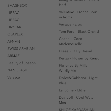
Her!
SMASHBOX
Valentino - Donna Born
LIERAC
in Roma
LIERAC
Versace - Eros
DRYBAR
Tom Ford - Black Orchid
OLAPLEX
Chanel - Coco
AFNAN
Mademoiselle
SWISS ARABIAN
Diesel - D By Diesel
ARMAF
Kenzo - Flower by Kenzo
Beauty of Joseon
Florence By Mills -
NANOLASH
Wildly Me
Versace
Dolce&Gabbana - Light
Blue
Lancôme - Idôle
Davidoff - Cool Water
Men
KHLOÉ KARDASHIAN -