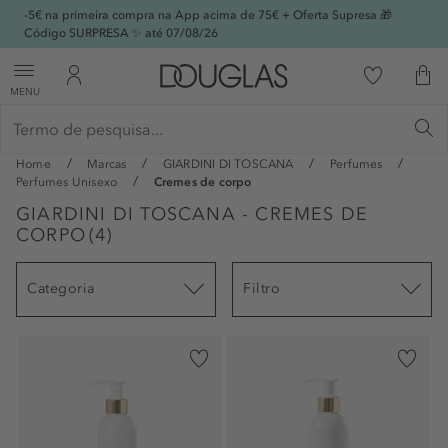
-5€ na primeira compra na App acima de 75€ + Oferta Supresa 🎁
Código SURPRESA ✨ até 07/08/26
MENU
Home
Marcas
GIARDINI DI TOSCANA
Perfumes
Perfumes Unisexo
Cremes de corpo
GIARDINI DI TOSCANA - CREMES DE
CORPO
(
4
)
Categoria
Filtro