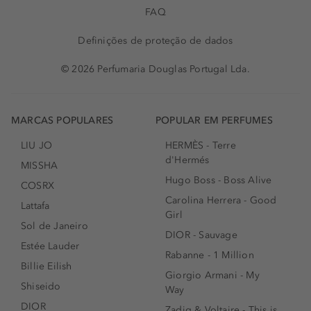
FAQ
Definições de proteção de dados
© 2026 Perfumaria Douglas Portugal Lda.
MARCAS POPULARES
POPULAR EM PERFUMES
LIU JO
HERMÈS - Terre
d'Hermés
MISSHA
Hugo Boss - Boss Alive
COSRX
Carolina Herrera - Good
Lattafa
Girl
Sol de Janeiro
DIOR - Sauvage
Estée Lauder
Rabanne - 1 Million
Billie Eilish
Giorgio Armani - My
Shiseido
Way
DIOR
Zadig & Voltaire - This is