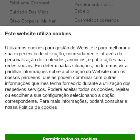
Esfoliante Corporal
Protetor solar para
Cabelo
Cuidado Das Mãos
Cosméticos coreanos
Óleo Corporal Mulher
Que formato de rosto
Bronzer
tenho?
Creme de Dia
Perfumes árabes
Sérum de Rosto
Novidades
Body mist & Spray
Melhores Perfumes
corporal
Femininos
Produtos para Cabelo
TOP 10: Perfumes
Homem
Masculinos
Espuma de Limpeza
Pestanas Postiças
Facial
Creme Rosto Homem
Dermocosmética
Creme de Barbear &
Limpeza de Rosto
Depilatórios
Óleos para Cabelo e
Rímel colorido
Séruns
Embalagens Sustentáveis